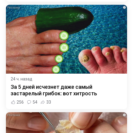
i
24 ч. назад
За 5 дней исчезнет даже самый
застарелый грибок: вот хитрость
256
54
33
i