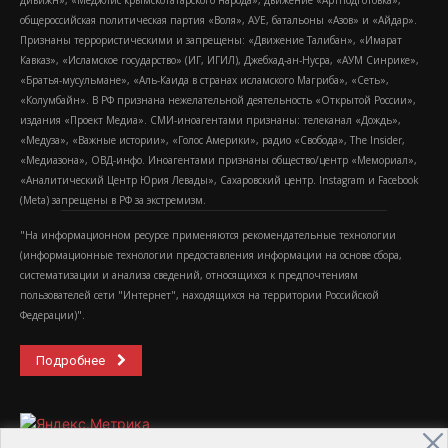
дивижн», «Меджлис крымскотатарского народа», движение «Артподготовка»,
общероссийская политическая партия «Воля», АУЕ, батальоны «Азов» и «Айдар».
Признаны террористическими и запрещены: «Движение Талибан», «Имарат
Кавказ», «Исламское государство» (ИГ, ИГИЛ), Джебхад-ан-Нусра, «АУМ Синрике»,
«Братья-мусульмане», «Аль-Каида в странах исламского Магриба», «Сеть»,
«Колумбайн». В РФ признана нежелательной деятельность «Открытой России»,
издания «Проект Медиа». СМИ-иноагентами признаны: телеканал «Дождь»,
«Медуза», «Важные истории», «Голос Америки», радио «Свобода», The Insider,
«Медиазона», ОВД-инфо. Иноагентами признаны общество/центр «Мемориал»,
«Аналитический Центр Юрия Левады», Сахаровский центр. Instagram и Facebook
(Metа) запрещены в РФ за экстремизм.
"На информационном ресурсе применяются рекомендательные технологии
(информационные технологии предоставления информации на основе сбора,
систематизации и анализа сведений, относящихся к предпочтениям
пользователей сети "Интернет", находящихся на территории Российской
Федерации)".
Подробнее