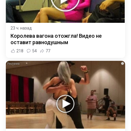
23 ч. назад
Королева вагона отожгла! Видео не
оставит равнодушным
218
54
77
i