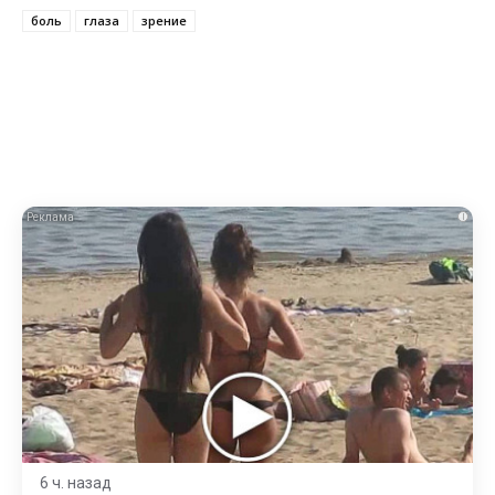
боль
глаза
зрение
i
6 ч. назад