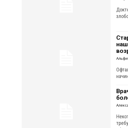
Докт
злоб
Ста
наш
воз
Альфи
Офта
начи
Вра
бол
Алекс
Неко
треб