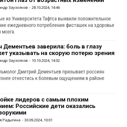
итой глаз от возрастных изменений
андр Заузолков
-
28.10.2024, 14:46
ые из Университета Тафтса выявили положительное
ние ежедневного потребления фисташек на здоровье
и мозга.
ч Дементьев заверила: боль в глазу
ет указывать на скорую потерю зрения
андр Заузолков
-
10.10.2024, 14:02
льмолог Дмитрий Дементьев призывает россиян
ёзнее отнестись к болевым ощущениям в районе
ройке лидеров с самым плохим
нием: Российские дети оказались
зорукими
я Радыгина
-
30.09.2024, 10:01