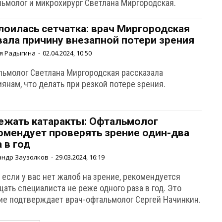
льмолог и микрохирург Светлана Миргородская.
лоилась сетчатка: врач Миргородская
вала причину внезапной потери зрения
я Радыгина
-
02.04.2024, 10:50
льмолог Светлана Миргородская рассказала
янам, что делать при резкой потере зрения.
ежать катаракты: Офтальмолог
омендует проверять зрение один-два
а в год
андр Заузолков
-
29.03.2024, 16:19
если у вас нет жалоб на зрение, рекомендуется
ать специалиста не реже одного раза в год. Это
ие подтверждает врач-офтальмолог Сергей Начинкин.