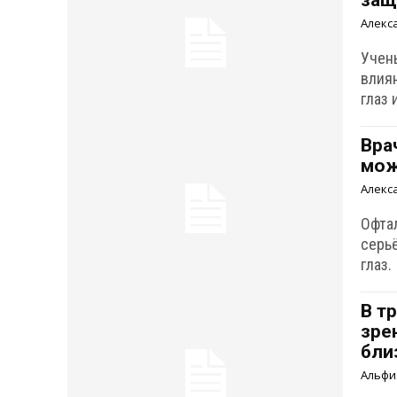
защ
Алекс
Учен
влия
глаз 
Вра
мож
Алекс
Офта
серь
глаз.
В т
зре
бли
Альфи