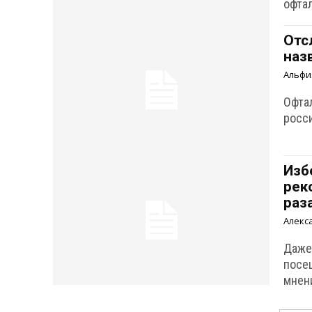
офта
Отс
наз
Альфи
Офта
росси
Изб
рек
раз
Алекс
Даже 
посещ
мнен