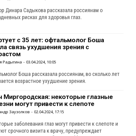
ор Динара Садыкова рассказала россиянам о
одневных рисках для здоровья глаз.
ртует с 35 лет: офтальмолог Боша
ла связь ухудшения зрения с
растом
я Радыгина
-
03.04.2024, 10:05
льмолог Боша рассказала россиянам, во сколько лет
нается возрастное ухудшение зрения.
ч Миргородская: некоторые глазные
езни могут привести к слепоте
андр Заузолков
-
02.04.2024, 17:15
торые заболевания глаз могут привести к слепоте и
уют срочного визита к врачу, предупреждает