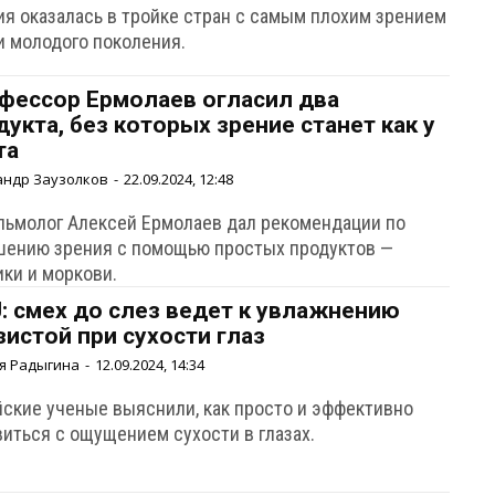
ия оказалась в тройке стран с самым плохим зрением
и молодого поколения.
фессор Ермолаев огласил два
дукта, без которых зрение станет как у
та
андр Заузолков
-
22.09.2024, 12:48
льмолог Алексей Ермолаев дал рекомендации по
шению зрения с помощью простых продуктов —
ики и моркови.
: смех до слез ведет к увлажнению
зистой при сухости глаз
я Радыгина
-
12.09.2024, 14:34
йские ученые выяснили, как просто и эффективно
виться с ощущением сухости в глазах.