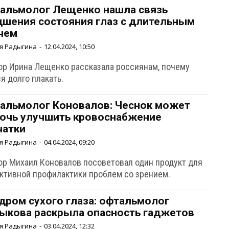
альмолог Лещенко нашла связь
дшения состояния глаз с длительным
чем
я Радыгина
-
12.04.2024, 10:50
ор Ирина Лещенко рассказала россиянам, почему
я долго плакать.
альмолог Коновалов: Чеснок может
очь улучшить кровоснабжение
чатки
я Радыгина
-
04.04.2024, 09:20
ор Михаил Коновалов посоветовал один продукт для
ктивной профилактики проблем со зрением.
дром сухого глаза: офтальмолог
ыкова раскрыла опасность гаджетов
я Радыгина
-
03.04.2024, 12:32