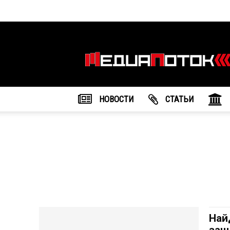
Информационное
агентство
"МедиаПоток"
НОВОСТИ
CТАТЬИ
Най