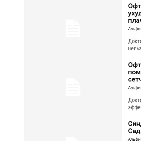
Офт
уху
пла
Альфи
Докт
нельз
Офт
пом
сет
Альфи
Докт
эффе
Син
Сад
Альфи