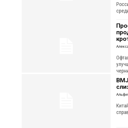
Росс
сред
Про
про
кро
Алекс
Офта
улуч
черн
BMJ
сли
Альфи
Кита
спра