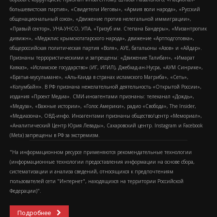
большевистская партия», «Свидетели Иеговы», «Армия воли народа», «Русский
общенациональный союз», «Движение против нелегальной иммиграции»,
«Правый сектор», УНА-УНСО, УПА, «Тризуб им. Степана Бандеры», «Мизантропик
дивижн», «Меджлис крымскотатарского народа», движение «Артподготовка»,
общероссийская политическая партия «Воля», АУЕ, батальоны «Азов» и «Айдар».
Признаны террористическими и запрещены: «Движение Талибан», «Имарат
Кавказ», «Исламское государство» (ИГ, ИГИЛ), Джебхад-ан-Нусра, «АУМ Синрике»,
«Братья-мусульмане», «Аль-Каида в странах исламского Магриба», «Сеть»,
«Колумбайн». В РФ признана нежелательной деятельность «Открытой России»,
издания «Проект Медиа». СМИ-иноагентами признаны: телеканал «Дождь»,
«Медуза», «Важные истории», «Голос Америки», радио «Свобода», The Insider,
«Медиазона», ОВД-инфо. Иноагентами признаны общество/центр «Мемориал»,
«Аналитический Центр Юрия Левады», Сахаровский центр. Instagram и Facebook
(Metа) запрещены в РФ за экстремизм.
"На информационном ресурсе применяются рекомендательные технологии
(информационные технологии предоставления информации на основе сбора,
систематизации и анализа сведений, относящихся к предпочтениям
пользователей сети "Интернет", находящихся на территории Российской
Федерации)".
Подробнее