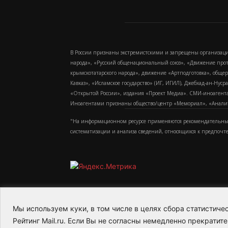
В России признаны экстремистскими и запрещены организаци
народа», «Русский общенациональный союз», «Движение про
крымскотатарского народа», движение «Артподготовка», обще
Кавказ», «Исламское государство» (ИГ, ИГИЛ), Джебхад-ан-Ну
«Открытой России», издания «Проект Медиа». СМИ-иноагентам
Иноагентами признаны общество/центр «Мемориал», «Аналитич
"На информационном ресурсе применяются рекомендательные
систематизации и анализа сведений, относящихся к предпочт
Мы используем куки, в том числе в целях сбора статистич
2015-2026- Информационное агентство МедиаПото
Рейтинг Mail.ru. Если Вы не согласны немедленно прекратите