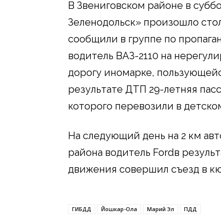
В Звениговском районе в суббо
Зеленодольск» произошло стол
сообщили в группе по пропаг
водитель ВАЗ-2110 на нерегул
дорогу иномарке, пользующейс
результате ДТП 29-летняя пас
которого перевозили в детско
На следующий день на 2 км ав
района водитель Fordв резуль
движения совершил съезд в кю
ГИБДД
Йошкар-Ола
Марий Эл
ПДД