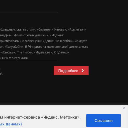
-большевистская партия», «Свидетели Иеговы», «Армия воли
 Бандеры», «Мизантропик дивижн», «Меджлис
еррористическими и запрещены: «Движение Талибан», «Имарат
еть», «Колумбайн». В РФ признана нежелательной деятельность
Свобода», The Insider, «Медиазона», ОВД-инфо.
в РФ за экстремизм.
,
Подробнее
".
ем интернет-сервиса «Яндекс. Метрика»,
Согласен
ьзовательское соглашение
ых данных)
ных данных