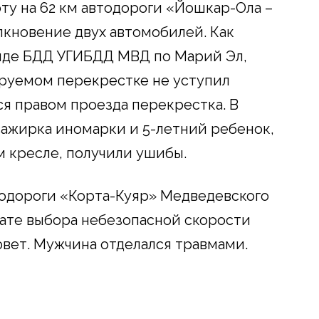
ту на 62 км автодороги «Йошкар-Ола –
кновение двух автомобилей. Как
анде БДД УГИБДД МВД по Марий Эл,
ируемом перекрестке не уступил
я правом проезда перекрестка. В
сажирка иномарки и 5-летний ребенок,
м кресле, получили ушибы.
тодороги «Корта-Куяр» Медведевского
тате выбора небезопасной скорости
вет. Мужчина отделался травмами.