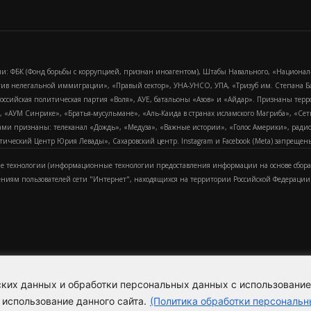
и: ФБК (Фонд борьбы с коррупцией, признан иноагентом), Штабы Навального, «Национал
тив нелегальной иммиграции», «Правый сектор», УНА-УНСО, УПА, «Тризуб им. Степана
российская политическая партия «Воля», АУЕ, батальоны «Азов» и «Айдар». Признаны т
сра, «АУМ Синрике», «Братья-мусульмане», «Аль-Каида в странах исламского Магриба», «С
и признаны: телеканал «Дождь», «Медуза», «Важные истории», «Голос Америки», радио «
еский Центр Юрия Левады», Сахаровский центр. Instagram и Facebook (Metа) запрещены 
 технологии (информационные технологии предоставления информации на основе сбора
ениям пользователей сети "Интернет", находящихся на территории Российской Федерации)
еских данных и обработки персональных данных с использовани
Для справки
Об издании
Пол
к
 использование данного сайта.
(Политика обработки персональн
Политика обработки персональ