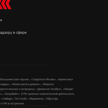
ок
адзору в сфере
-большевистская партия», «Свидетели Иеговы», «Армия воли
 Бандеры», «Мизантропик дивижн», «Меджлис
еррористическими и запрещены: «Движение Талибан», «Имарат
еть», «Колумбайн». В РФ признана нежелательной деятельность
Свобода», The Insider, «Медиазона», ОВД-инфо.
в РФ за экстремизм.