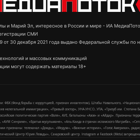
ы и Марий Эл, интересное в России и мире - ИА МедиаПот
регистрации СМИ
9 от 30 декабря 2021 года выдано Федеральной службы по н
ехнологий и массовых коммуникаций
ции могут содержать материалы 18+
и: ФБК (Фонд борьбы с коррупцией, признан иноагентом), Штабы Навального, «Национал
тив нелегальной иммиграции», «Правый сектор», УНА-УНСО, УПА, «Тризуб им. Степана
российская политическая партия «Воля», АУЕ, батальоны «Азов» и «Айдар». Признаны т
сра, «АУМ Синрике», «Братья-мусульмане», «Аль-Каида в странах исламского Магриба», «С
и признаны: телеканал «Дождь», «Медуза», «Важные истории», «Голос Америки», радио «
еский Центр Юрия Левады», Сахаровский центр. Instagram и Facebook (Metа) запрещены 