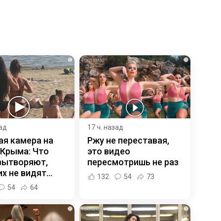
i
i
зад
17 ч. назад
ая камера на
Ржу не переставая,
 Крыма: Что
это видео
вытворяют,
пересмотришь не раз
х не видят...
132
54
73
54
64
i
i