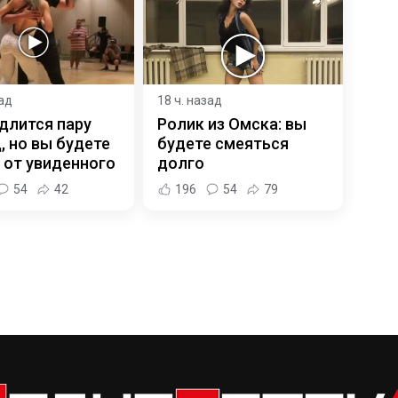
зад
18 ч. назад
длится пару
Ролик из Омска: вы
, но вы будете
будете смеяться
 от увиденного
долго
54
42
196
54
79