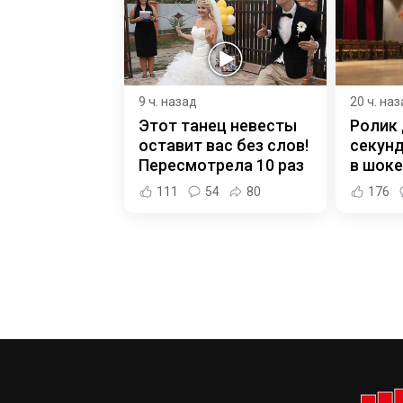
9 ч. назад
20 ч. на
Этот танец невесты
Ролик 
оставит вас без слов!
секунд
Пересмотрела 10 раз
в шоке
111
54
80
176