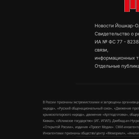
Новости Йошкар-Ол
Свидетельство о 
ИА № ФС 77 - 8238
связи,
информационных т
Отдельные публика
В России признаны экстремистскими и запрещены организаци
народа», «Русский общенациональный союз», «Движение про
крымскотатарского народа», движение «Артподготовка», обще
Кавказ», «Исламское государство» (ИГ, ИГИЛ), Джебхад-ан-Ну
«Открытой России», издания «Проект Медиа». СМИ-иноагентам
Иноагентами признаны общество/центр «Мемориал», «Аналитич