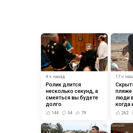
i
4 ч. назад
17 ч. на
Ролик длится
Скрыт
несколько секунд, а
пляже
смеяться вы будете
люди 
долго
когда и
144
54
79
262
i