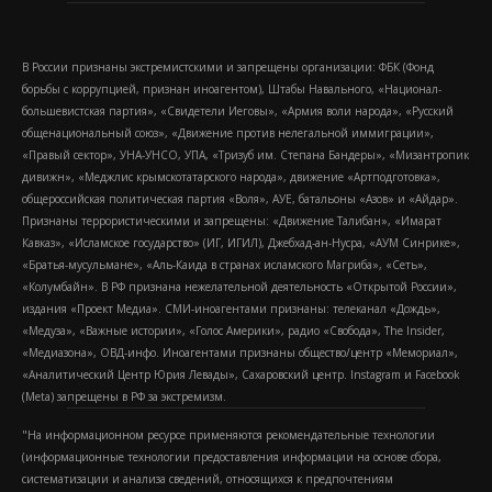
В России признаны экстремистскими и запрещены организации: ФБК (Фонд
борьбы с коррупцией, признан иноагентом), Штабы Навального, «Национал-
большевистская партия», «Свидетели Иеговы», «Армия воли народа», «Русский
общенациональный союз», «Движение против нелегальной иммиграции»,
«Правый сектор», УНА-УНСО, УПА, «Тризуб им. Степана Бандеры», «Мизантропик
дивижн», «Меджлис крымскотатарского народа», движение «Артподготовка»,
общероссийская политическая партия «Воля», АУЕ, батальоны «Азов» и «Айдар».
Признаны террористическими и запрещены: «Движение Талибан», «Имарат
Кавказ», «Исламское государство» (ИГ, ИГИЛ), Джебхад-ан-Нусра, «АУМ Синрике»,
«Братья-мусульмане», «Аль-Каида в странах исламского Магриба», «Сеть»,
«Колумбайн». В РФ признана нежелательной деятельность «Открытой России»,
издания «Проект Медиа». СМИ-иноагентами признаны: телеканал «Дождь»,
«Медуза», «Важные истории», «Голос Америки», радио «Свобода», The Insider,
«Медиазона», ОВД-инфо. Иноагентами признаны общество/центр «Мемориал»,
«Аналитический Центр Юрия Левады», Сахаровский центр. Instagram и Facebook
(Metа) запрещены в РФ за экстремизм.
"На информационном ресурсе применяются рекомендательные технологии
(информационные технологии предоставления информации на основе сбора,
систематизации и анализа сведений, относящихся к предпочтениям