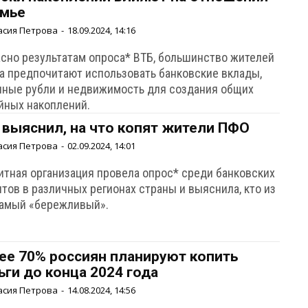
емье
асия Петрова
-
18.09.2024, 14:16
асно результатам опроса* ВТБ, большинство жителей
га предпочитают использовать банковские вклады,
чные рубли и недвижимость для создания общих
йных накоплений.
 выяснил, на что копят жители ПФО
асия Петрова
-
02.09.2024, 14:01
итная организация провела опрос* среди банковских
тов в различных регионах страны и выяснила, кто из
самый «бережливый».
ее 70% россиян планируют копить
ьги до конца 2024 года
асия Петрова
-
14.08.2024, 14:56