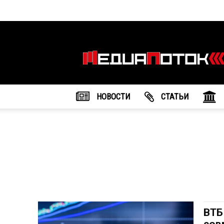
Информационное
агентство
"МедиаПоток"
НОВОСТИ
CТАТЬИ
ВТБ