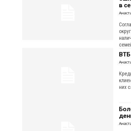
в с
Анаст
Согл
окру
нали
семе
ВТБ
Анаст
Кред
клиен
них 
Бол
ден
Анаст