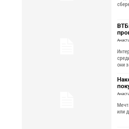
сбер
ВТБ
про
Анаст
Инте
сред
они 
Нак
пок
Анаст
Мечт
или 