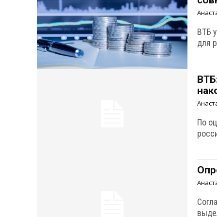
сов
Анаст
ВТБ 
для 
ВТБ
нак
Анаст
По о
росс
Опр
Анаст
Согл
выде