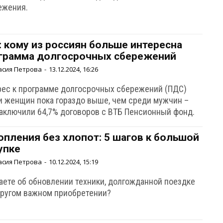
ежения.
: кому из россиян больше интересна
грамма долгосрочных сбережений
асия Петрова
-
13.12.2024, 16:26
рес к программе долгосрочных сбережений (ПДС)
и женщин пока гораздо выше, чем среди мужчин –
заключили 64,7% договоров с ВТБ Пенсионный фонд.
опления без хлопот: 5 шагов к большой
упке
асия Петрова
-
10.12.2024, 15:19
аете об обновлении техники, долгожданной поездке
другом важном приобретении?