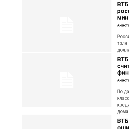
ВТБ
рос
мин
Анаст
Росс
трлн
долл
ВТБ
счи
фин
Анаст
По д
клас
кред
дома
ВТБ
оши