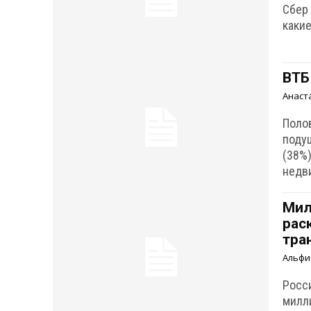
Сбер
каки
ВТБ
Анаст
Поло
поду
(38%)
недв
Мил
рас
тра
Альфи
Росси
милли