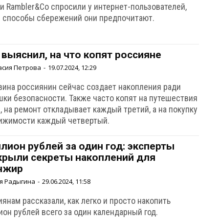
 и Rambler&Co спросили у интернет-пользователей,
е способы сбережений они предпочитают.
 выяснил, на что копят россияне
асия Петрова
-
19.07.2024, 12:29
вина россиянин сейчас создает накопления ради
шки безопасности. Также часто копят на путешествия
, на ремонт откладывает каждый третий, а на покупку
ижимости каждый четвертый.
лион рублей за один год: эксперты
крыли секреты накоплений для
нжир
я Радыгина
-
29.06.2024, 11:58
янам рассказали, как легко и просто накопить
он рублей всего за один календарный год.