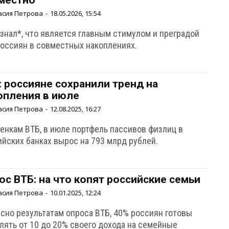
местно
асия Петрова
-
18.05.2026, 15:54
узнал*, что является главным стимулом и преградой
россиян в совместных накоплениях.
: россияне сохранили тренд на
опления в июле
асия Петрова
-
12.08.2025, 16:27
ценкам ВТБ, в июле портфель пассивов физлиц в
ийских банках вырос на 793 млрд рублей.
ос ВТБ: на что копят российские семьи
асия Петрова
-
10.01.2025, 12:24
асно результатам опроса ВТБ, 40% россиян готовы
лять от 10 до 20% своего дохода на семейные