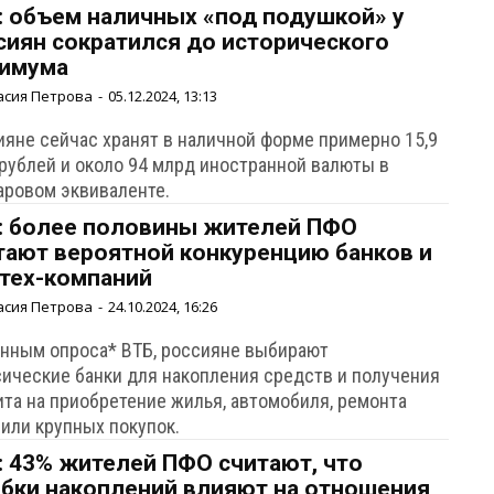
: объем наличных «под подушкой» у
сиян сократился до исторического
имума
асия Петрова
-
05.12.2024, 13:13
ияне сейчас хранят в наличной форме примерно 15,9
 рублей и около 94 млрд иностранной валюты в
аровом эквиваленте.
: более половины жителей ПФО
тают вероятной конкуренцию банков и
тех-компаний
асия Петрова
-
24.10.2024, 16:26
анным опроса* ВТБ, россияне выбирают
сические банки для накопления средств и получения
ита на приобретение жилья, автомобиля, ремонта
 или крупных покупок.
: 43% жителей ПФО считают, что
бки накоплений влияют на отношения