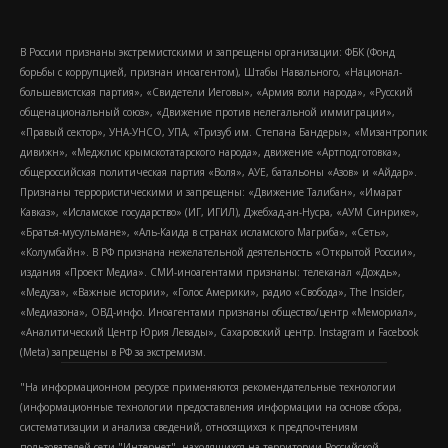
В России признаны экстремистскими и запрещены организации: ФБК (Фонд
борьбы с коррупцией, признан иноагентом), Штабы Навального, «Национал-
большевистская партия», «Свидетели Иеговы», «Армия воли народа», «Русский
общенациональный союз», «Движение против нелегальной иммиграции»,
«Правый сектор», УНА-УНСО, УПА, «Тризуб им. Степана Бандеры», «Мизантропик
дивижн», «Меджлис крымскотатарского народа», движение «Артподготовка»,
общероссийская политическая партия «Воля», АУЕ, батальоны «Азов» и «Айдар».
Признаны террористическими и запрещены: «Движение Талибан», «Имарат
Кавказ», «Исламское государство» (ИГ, ИГИЛ), Джебхад-ан-Нусра, «АУМ Синрике»,
«Братья-мусульмане», «Аль-Каида в странах исламского Магриба», «Сеть»,
«Колумбайн». В РФ признана нежелательной деятельность «Открытой России»,
издания «Проект Медиа». СМИ-иноагентами признаны: телеканал «Дождь»,
«Медуза», «Важные истории», «Голос Америки», радио «Свобода», The Insider,
«Медиазона», ОВД-инфо. Иноагентами признаны общество/центр «Мемориал»,
«Аналитический Центр Юрия Левады», Сахаровский центр. Instagram и Facebook
(Metа) запрещены в РФ за экстремизм.
"На информационном ресурсе применяются рекомендательные технологии
(информационные технологии предоставления информации на основе сбора,
систематизации и анализа сведений, относящихся к предпочтениям
пользователей сети "Интернет", находящихся на территории Российской