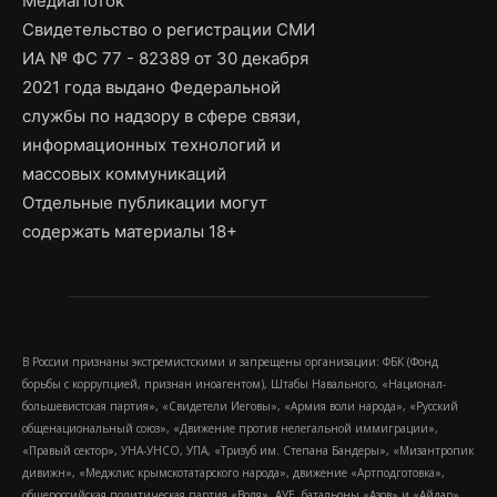
МедиаПоток
Свидетельство о регистрации СМИ
ИА № ФС 77 - 82389 от 30 декабря
2021 года выдано Федеральной
службы по надзору в сфере связи,
информационных технологий и
массовых коммуникаций
Отдельные публикации могут
содержать материалы 18+
В России признаны экстремистскими и запрещены организации: ФБК (Фонд
борьбы с коррупцией, признан иноагентом), Штабы Навального, «Национал-
большевистская партия», «Свидетели Иеговы», «Армия воли народа», «Русский
общенациональный союз», «Движение против нелегальной иммиграции»,
«Правый сектор», УНА-УНСО, УПА, «Тризуб им. Степана Бандеры», «Мизантропик
дивижн», «Меджлис крымскотатарского народа», движение «Артподготовка»,
общероссийская политическая партия «Воля», АУЕ, батальоны «Азов» и «Айдар».