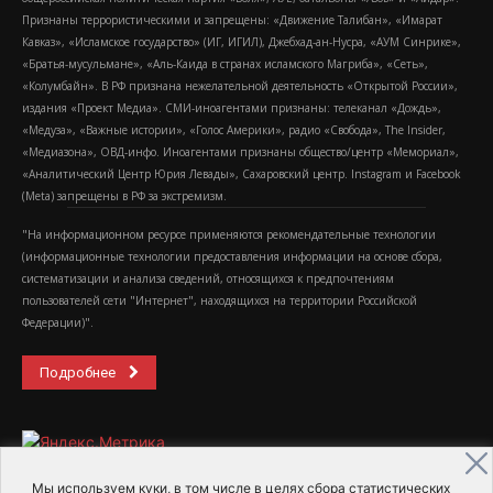
Признаны террористическими и запрещены: «Движение Талибан», «Имарат
Кавказ», «Исламское государство» (ИГ, ИГИЛ), Джебхад-ан-Нусра, «АУМ Синрике»,
«Братья-мусульмане», «Аль-Каида в странах исламского Магриба», «Сеть»,
«Колумбайн». В РФ признана нежелательной деятельность «Открытой России»,
издания «Проект Медиа». СМИ-иноагентами признаны: телеканал «Дождь»,
«Медуза», «Важные истории», «Голос Америки», радио «Свобода», The Insider,
«Медиазона», ОВД-инфо. Иноагентами признаны общество/центр «Мемориал»,
«Аналитический Центр Юрия Левады», Сахаровский центр. Instagram и Facebook
(Metа) запрещены в РФ за экстремизм.
"На информационном ресурсе применяются рекомендательные технологии
(информационные технологии предоставления информации на основе сбора,
систематизации и анализа сведений, относящихся к предпочтениям
пользователей сети "Интернет", находящихся на территории Российской
Федерации)".
Подробнее
Мы используем куки, в том числе в целях сбора статистических