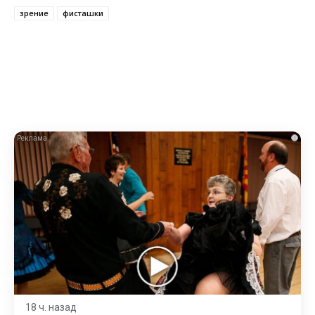
зрение
фисташки
i
18 ч. назад