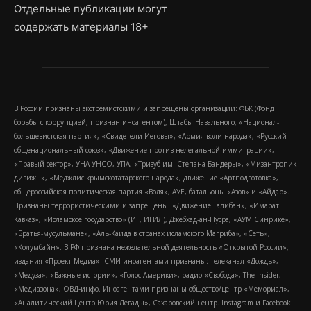
Отдельные публикации могут
содержать материалы 18+
В России признаны экстремистскими и запрещены организации: ФБК (Фонд
борьбы с коррупцией, признан иноагентом), Штабы Навального, «Национал-
большевистская партия», «Свидетели Иеговы», «Армия воли народа», «Русский
общенациональный союз», «Движение против нелегальной иммиграции»,
«Правый сектор», УНА-УНСО, УПА, «Тризуб им. Степана Бандеры», «Мизантропик
дивижн», «Меджлис крымскотатарского народа», движение «Артподготовка»,
общероссийская политическая партия «Воля», АУЕ, батальоны «Азов» и «Айдар».
Признаны террористическими и запрещены: «Движение Талибан», «Имарат
Кавказ», «Исламское государство» (ИГ, ИГИЛ), Джебхад-ан-Нусра, «АУМ Синрике»,
«Братья-мусульмане», «Аль-Каида в странах исламского Магриба», «Сеть»,
«Колумбайн». В РФ признана нежелательной деятельность «Открытой России»,
издания «Проект Медиа». СМИ-иноагентами признаны: телеканал «Дождь»,
«Медуза», «Важные истории», «Голос Америки», радио «Свобода», The Insider,
«Медиазона», ОВД-инфо. Иноагентами признаны общество/центр «Мемориал»,
«Аналитический Центр Юрия Левады», Сахаровский центр. Instagram и Facebook