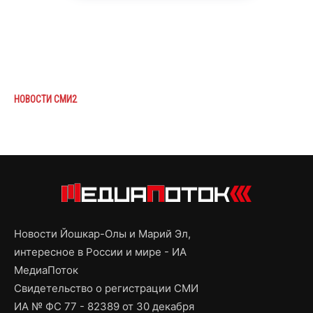
НОВОСТИ СМИ2
Новости Йошкар-Олы и Марий Эл,
интересное в России и мире - ИА
МедиаПоток
Свидетельство о регистрации СМИ
ИА № ФС 77 - 82389 от 30 декабря