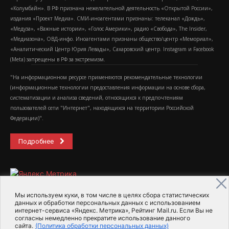
«Колумбайн». В РФ признана нежелательной деятельность «Открытой России»,
издания «Проект Медиа». СМИ-иноагентами признаны: телеканал «Дождь»,
«Медуза», «Важные истории», «Голос Америки», радио «Свобода», The Insider,
«Медиазона», ОВД-инфо. Иноагентами признаны общество/центр «Мемориал»,
«Аналитический Центр Юрия Левады», Сахаровский центр. Instagram и Facebook
(Metа) запрещены в РФ за экстремизм.
"На информационном ресурсе применяются рекомендательные технологии
(информационные технологии предоставления информации на основе сбора,
систематизации и анализа сведений, относящихся к предпочтениям
пользователей сети "Интернет", находящихся на территории Российской
Федерации)".
Подробнее
Мы используем куки, в том числе в целях сбора статистических
данных и обработки персональных данных с использованием
интернет-сервиса «Яндекс. Метрика», Рейтинг Mail.ru. Если Вы не
2015-2026- Информационное агентство МедиаПоток
согласны немедленно прекратите использование данного
сайта.
(Политика обработки персональных данных)