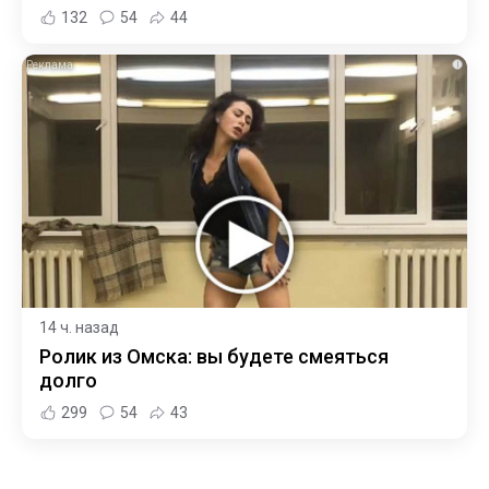
132
54
44
i
14 ч. назад
Ролик из Омска: вы будете смеяться
долго
299
54
43