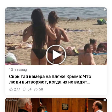
i
13 ч. назад
Скрытая камера на пляже Крыма: Что
люди вытворяют, когда их не видят...
277
54
50
i