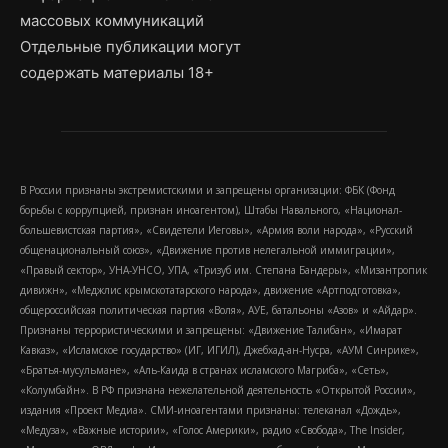
массовых коммуникаций
Отдельные публикации могут
содержать материалы 18+
В России признаны экстремистскими и запрещены организации: ФБК (Фонд
борьбы с коррупцией, признан иноагентом), Штабы Навального, «Национал-
большевистская партия», «Свидетели Иеговы», «Армия воли народа», «Русский
общенациональный союз», «Движение против нелегальной иммиграции»,
«Правый сектор», УНА-УНСО, УПА, «Тризуб им. Степана Бандеры», «Мизантропик
дивижн», «Меджлис крымскотатарского народа», движение «Артподготовка»,
общероссийская политическая партия «Воля», АУЕ, батальоны «Азов» и «Айдар».
Признаны террористическими и запрещены: «Движение Талибан», «Имарат
Кавказ», «Исламское государство» (ИГ, ИГИЛ), Джебхад-ан-Нусра, «АУМ Синрике»,
«Братья-мусульмане», «Аль-Каида в странах исламского Магриба», «Сеть»,
«Колумбайн». В РФ признана нежелательной деятельность «Открытой России»,
издания «Проект Медиа». СМИ-иноагентами признаны: телеканал «Дождь»,
«Медуза», «Важные истории», «Голос Америки», радио «Свобода», The Insider,