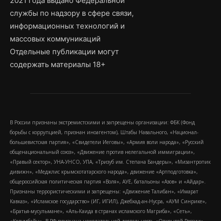
2021 года выдано Федеральной
службы по надзору в сфере связи,
информационных технологий и
массовых коммуникаций
Отдельные публикации могут
содержать материалы 18+
В России признаны экстремистскими и запрещены организации: ФБК (Фонд
борьбы с коррупцией, признан иноагентом), Штабы Навального, «Национал-
большевистская партия», «Свидетели Иеговы», «Армия воли народа», «Русский
общенациональный союз», «Движение против нелегальной иммиграции»,
«Правый сектор», УНА-УНСО, УПА, «Тризуб им. Степана Бандеры», «Мизантропик
дивижн», «Меджлис крымскотатарского народа», движение «Артподготовка»,
общероссийская политическая партия «Воля», АУЕ, батальоны «Азов» и «Айдар».
Признаны террористическими и запрещены: «Движение Талибан», «Имарат
Кавказ», «Исламское государство» (ИГ, ИГИЛ), Джебхад-ан-Нусра, «АУМ Синрике»,
«Братья-мусульмане», «Аль-Каида в странах исламского Магриба», «Сеть»,