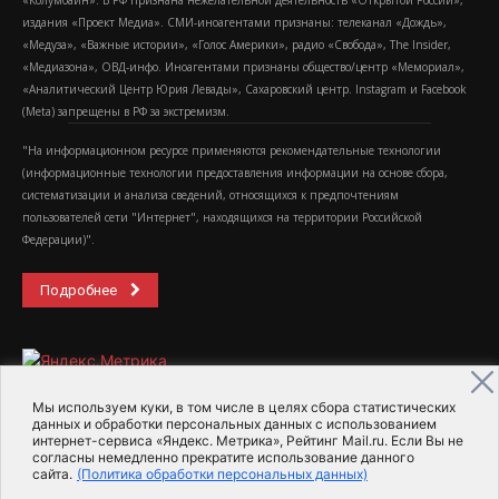
«Колумбайн». В РФ признана нежелательной деятельность «Открытой России»,
издания «Проект Медиа». СМИ-иноагентами признаны: телеканал «Дождь»,
«Медуза», «Важные истории», «Голос Америки», радио «Свобода», The Insider,
«Медиазона», ОВД-инфо. Иноагентами признаны общество/центр «Мемориал»,
«Аналитический Центр Юрия Левады», Сахаровский центр. Instagram и Facebook
(Metа) запрещены в РФ за экстремизм.
"На информационном ресурсе применяются рекомендательные технологии
(информационные технологии предоставления информации на основе сбора,
систематизации и анализа сведений, относящихся к предпочтениям
пользователей сети "Интернет", находящихся на территории Российской
Федерации)".
Подробнее
Мы используем куки, в том числе в целях сбора статистических
данных и обработки персональных данных с использованием
интернет-сервиса «Яндекс. Метрика», Рейтинг Mail.ru. Если Вы не
2015-2026- Информационное агентство МедиаПоток
согласны немедленно прекратите использование данного
сайта.
(Политика обработки персональных данных)
Для справки
Об издании
Пользовательское соглашение