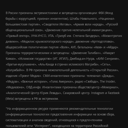
В России признаны экстремистскими и запрещены организации: ФБК (Фонд
борьбы с коррупцией, признан иноагентом), Штабы Навального, «Национал-
большевистская партия», «Свидетели Иеговы», «Армия воли народа», «Русский
общенациональный союз», «Движение против нелегальной иммиграции»,
«Правый сектор», УНА-УНСО, УПА, «Тризуб им. Степана Бандеры», «Мизантропик
дивижн», «Меджлис крымскотатарского народа», движение «Артподготовка»,
общероссийская политическая партия «Воля», АУЕ, батальоны «Азов» и «Айдар».
Признаны террористическими и запрещены: «Движение Талибан», «Имарат
Кавказ», «Исламское государство» (ИГ, ИГИЛ), Джебхад-ан-Нусра, «АУМ Синрике»,
«Братья-мусульмане», «Аль-Каида в странах исламского Магриба», «Сеть»,
«Колумбайн». В РФ признана нежелательной деятельность «Открытой России»,
издания «Проект Медиа». СМИ-иноагентами признаны: телеканал «Дождь»,
«Медуза», «Важные истории», «Голос Америки», радио «Свобода», The Insider,
«Медиазона», ОВД-инфо. Иноагентами признаны общество/центр «Мемориал»,
«Аналитический Центр Юрия Левады», Сахаровский центр. Instagram и Facebook
(Metа) запрещены в РФ за экстремизм.
"На информационном ресурсе применяются рекомендательные технологии
(информационные технологии предоставления информации на основе сбора,
систематизации и анализа сведений, относящихся к предпочтениям
пользователей сети "Интернет", находящихся на территории Российской