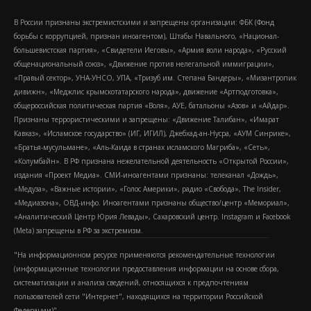
В России признаны экстремистскими и запрещены организации: ФБК (Фонд
борьбы с коррупцией, признан иноагентом), Штабы Навального, «Национал-
большевистская партия», «Свидетели Иеговы», «Армия воли народа», «Русский
общенациональный союз», «Движение против нелегальной иммиграции»,
«Правый сектор», УНА-УНСО, УПА, «Тризуб им. Степана Бандеры», «Мизантропик
дивижн», «Меджлис крымскотатарского народа», движение «Артподготовка»,
общероссийская политическая партия «Воля», АУЕ, батальоны «Азов» и «Айдар».
Признаны террористическими и запрещены: «Движение Талибан», «Имарат
Кавказ», «Исламское государство» (ИГ, ИГИЛ), Джебхад-ан-Нусра, «АУМ Синрике»,
«Братья-мусульмане», «Аль-Каида в странах исламского Магриба», «Сеть»,
«Колумбайн». В РФ признана нежелательной деятельность «Открытой России»,
издания «Проект Медиа». СМИ-иноагентами признаны: телеканал «Дождь»,
«Медуза», «Важные истории», «Голос Америки», радио «Свобода», The Insider,
«Медиазона», ОВД-инфо. Иноагентами признаны общество/центр «Мемориал»,
«Аналитический Центр Юрия Левады», Сахаровский центр. Instagram и Facebook
(Metа) запрещены в РФ за экстремизм.
"На информационном ресурсе применяются рекомендательные технологии
(информационные технологии предоставления информации на основе сбора,
систематизации и анализа сведений, относящихся к предпочтениям
пользователей сети "Интернет", находящихся на территории Российской
Федерации)".