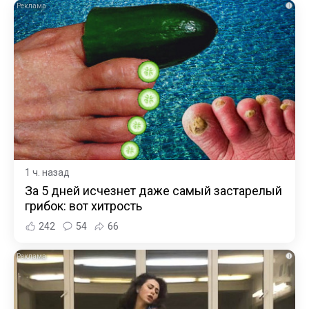
i
1 ч. назад
За 5 дней исчезнет даже самый застарелый
грибок: вот хитрость
242
54
66
i