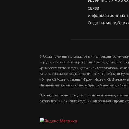
ИА № ФС 77 - 8238
связи,
информационных т
Отдельные публика
В России признаны экстремистскими и запрещены организаци
народа», «Русский общенациональный союз», «Движение про
крымскотатарского народа», движение «Артподготовка», обще
Кавказ», «Исламское государство» (ИГ, ИГИЛ), Джебхад-ан-Ну
«Открытой России», издания «Проект Медиа». СМИ-иноагентам
Иноагентами признаны общество/центр «Мемориал», «Аналитич
"На информационном ресурсе применяются рекомендательные
систематизации и анализа сведений, относящихся к предпочт