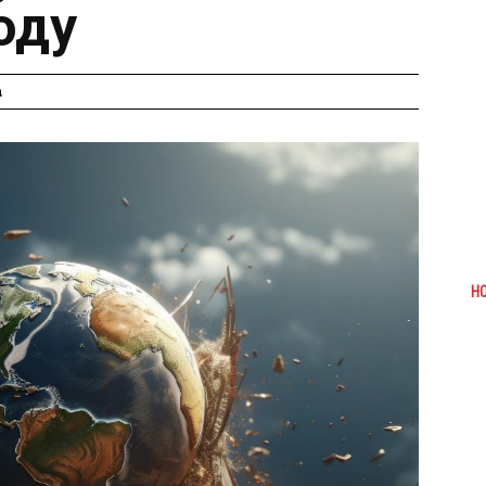
оду
а
Н