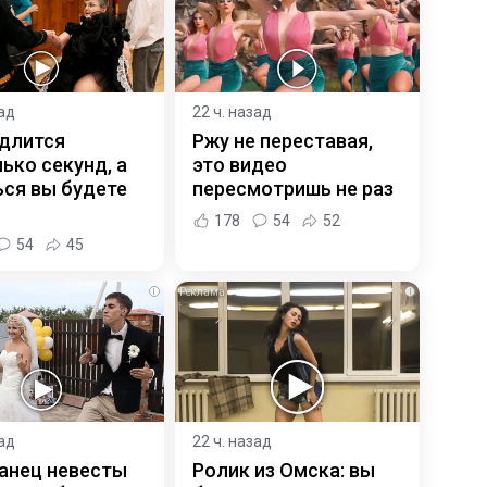
зад
22 ч. назад
 длится
Ржу не переставая,
ько секунд, а
это видео
ся вы будете
пересмотришь не раз
178
54
52
54
45
i
i
зад
22 ч. назад
анец невесты
Ролик из Омска: вы