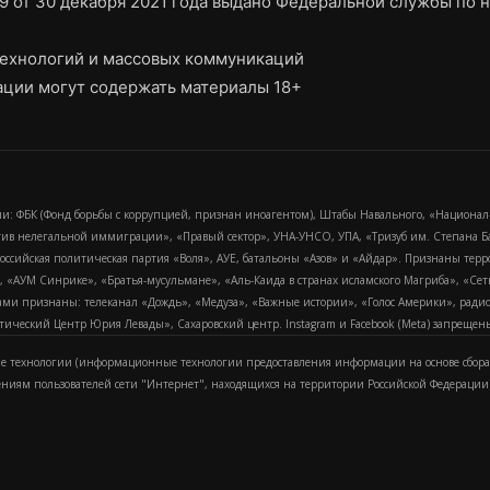
9 от 30 декабря 2021 года выдано Федеральной службы по н
ехнологий и массовых коммуникаций
ции могут содержать материалы 18+
и: ФБК (Фонд борьбы с коррупцией, признан иноагентом), Штабы Навального, «Национал
тив нелегальной иммиграции», «Правый сектор», УНА-УНСО, УПА, «Тризуб им. Степана
российская политическая партия «Воля», АУЕ, батальоны «Азов» и «Айдар». Признаны т
сра, «АУМ Синрике», «Братья-мусульмане», «Аль-Каида в странах исламского Магриба», «С
и признаны: телеканал «Дождь», «Медуза», «Важные истории», «Голос Америки», радио «
еский Центр Юрия Левады», Сахаровский центр. Instagram и Facebook (Metа) запрещены 
 технологии (информационные технологии предоставления информации на основе сбора
ениям пользователей сети "Интернет", находящихся на территории Российской Федерации)