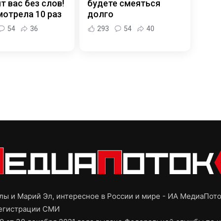
т вас без слов!
будете смеяться
отрела 10 раз
долго
54
36
293
54
40
ы и Марий Эл, интересное в России и мире - ИА МедиаПот
регистрации СМИ