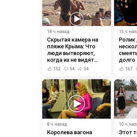
18 ч. назад
15 ч. на
Скрытая камера на
Ролик
пляже Крыма: Что
нескол
люди вытворяют,
смеять
когда их не видят...
долго
152
54
54
167
i
8 ч. назад
10 ч. на
Королева вагона
Этот т