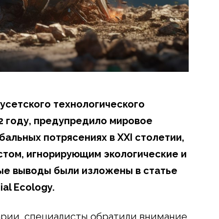
усетского технологического
72 году, предупредило мировое
альных потрясениях в XXI столетии,
стом, игнорирующим экологические и
ые выводы были изложены в статье
ial Ecology.
арии, специалисты обратили внимание