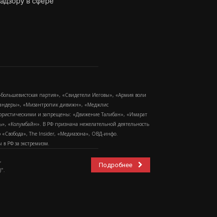
адзору в сфере
-большевистская партия», «Свидетели Иеговы», «Армия воли
 Бандеры», «Мизантропик дивижн», «Меджлис
еррористическими и запрещены: «Движение Талибан», «Имарат
еть», «Колумбайн». В РФ признана нежелательной деятельность
Свобода», The Insider, «Медиазона», ОВД-инфо.
в РФ за экстремизм.
,
Подробнее
".