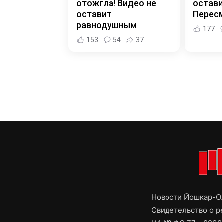
отожгла! Видео не
остави
оставит
Пересм
равнодушным
177
153
54
37
Новости Йошкар-Ол
Свидетельство о 