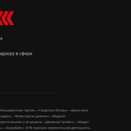
ок
адзору в сфере
-большевистская партия», «Свидетели Иеговы», «Армия воли
 Бандеры», «Мизантропик дивижн», «Меджлис
еррористическими и запрещены: «Движение Талибан», «Имарат
еть», «Колумбайн». В РФ признана нежелательной деятельность