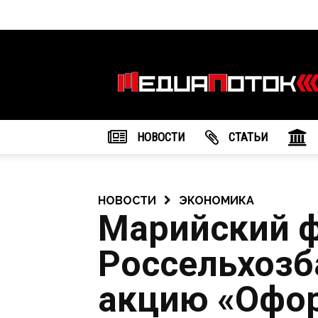
Информационное
агентство
"МедиаПоток"
НОВОСТИ
CТАТЬИ
НОВОСТИ
ЭКОНОМИКА
Марийский 
Россельхозб
акцию «Офор