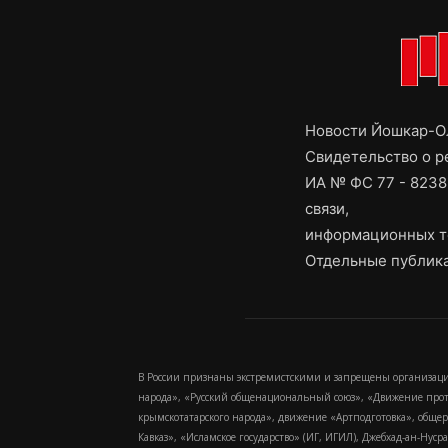
Новости Йошкар-Ол
Свидетельство о 
ИА № ФС 77 - 8238
связи,
информационных т
Отдельные публика
В России признаны экстремистскими и запрещены организаци
народа», «Русский общенациональный союз», «Движение про
крымскотатарского народа», движение «Артподготовка», обще
Кавказ», «Исламское государство» (ИГ, ИГИЛ), Джебхад-ан-Ну