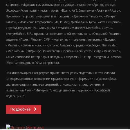
дивижн», «Меджлис крымскотатарского народа», движение «Артподготовка»,
общероссийская политическая партия «Воля», АУЕ, батальоны «Азов» и «Айдар».
Признаны террористическими и запрещены: «Движение Талибан», «Имарат
Кавказ», «Исламское государство» (ИГ, ИГИЛ), Джебхад-ан-Нусра, «АУМ Синрике»,
«Братья-мусульмане», «Аль-Каида в странах исламского Магриба», «Сеть»,
«Колумбайн». В РФ признана нежелательной деятельность «Открытой России»,
издания «Проект Медиа». СМИ-иноагентами признаны: телеканал «Дождь»,
«Медуза», «Важные истории», «Голос Америки», радио «Свобода», The Insider,
«Медиазона», ОВД-инфо. Иноагентами признаны общество/центр «Мемориал»,
«Аналитический Центр Юрия Левады», Сахаровский центр. Instagram и Facebook
(Metа) запрещены в РФ за экстремизм.
"На информационном ресурсе применяются рекомендательные технологии
(информационные технологии предоставления информации на основе сбора,
систематизации и анализа сведений, относящихся к предпочтениям
пользователей сети "Интернет", находящихся на территории Российской
Федерации)".
Подробнее