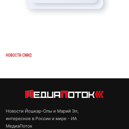
НОВОСТИ СМИ2
Новости Йошкар-Олы и Марий Эл,
интересное в России и мире - ИА
МедиаПоток