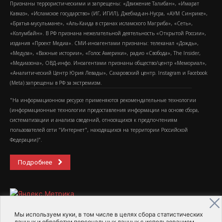
Признаны террористическими и запрещены: «Движение Талибан», «Имарат
Кавказ», «Исламское государство» (ИГ, ИГИЛ), Джебхад-ан-Нусра, «АУМ Синрике»,
«Братья-мусульмане», «Аль-Каида в странах исламского Магриба», «Сеть»,
«Колумбайн». В РФ признана нежелательной деятельность «Открытой России»,
издания «Проект Медиа». СМИ-иноагентами признаны: телеканал «Дождь»,
«Медуза», «Важные истории», «Голос Америки», радио «Свобода», The Insider,
«Медиазона», ОВД-инфо. Иноагентами признаны общество/центр «Мемориал»,
«Аналитический Центр Юрия Левады», Сахаровский центр. Instagram и Facebook
(Metа) запрещены в РФ за экстремизм.
"На информационном ресурсе применяются рекомендательные технологии
(информационные технологии предоставления информации на основе сбора,
систематизации и анализа сведений, относящихся к предпочтениям
пользователей сети "Интернет", находящихся на территории Российской
Федерации)".
Подробнее
Мы используем куки, в том числе в целях сбора статистических
данных и обработки персональных данных с использованием