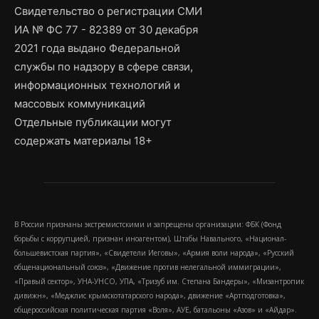
Свидетельство о регистрации СМИ
ИА № ФС 77 - 82389 от 30 декабря
2021 года выдано Федеральной
службы по надзору в сфере связи,
информационных технологий и
массовых коммуникаций
Отдельные публикации могут
содержать материалы 18+
В России признаны экстремистскими и запрещены организации: ФБК (Фонд
борьбы с коррупцией, признан иноагентом), Штабы Навального, «Национал-
большевистская партия», «Свидетели Иеговы», «Армия воли народа», «Русский
общенациональный союз», «Движение против нелегальной иммиграции»,
«Правый сектор», УНА-УНСО, УПА, «Тризуб им. Степана Бандеры», «Мизантропик
дивижн», «Меджлис крымскотатарского народа», движение «Артподготовка»,
общероссийская политическая партия «Воля», АУЕ, батальоны «Азов» и «Айдар».