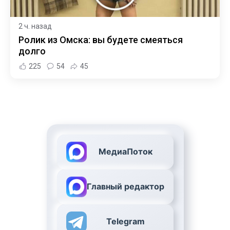
2 ч. назад
Ролик из Омска: вы будете смеяться
долго
225
54
45
МедиаПоток
Главный редактор
Telegram