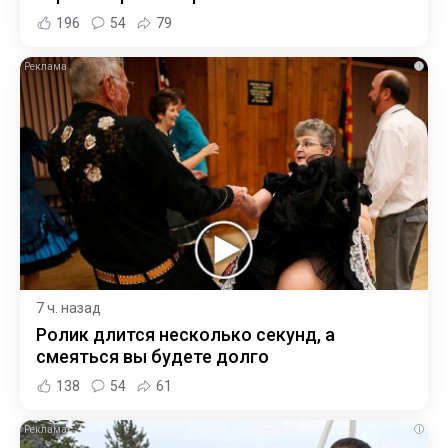
196
54
79
i
7 ч. назад
Ролик длится несколько секунд, а
смеяться вы будете долго
138
54
61
i