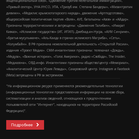
общенациональный союз», «Движение против нелегальной иммиграции»,
«Правый сектор», УНА-УНСО, УПА, «Тризуб им. Степана Бандеры», «Мизантропик
дивижн», «Меджлис крымскотатарского народа», движение «Артподготовка»,
общероссийская политическая партия «Воля», АУЕ, батальоны «Азов» и «Айдар».
Признаны террористическими и запрещены: «Движение Талибан», «Имарат
Кавказ», «Исламское государство» (ИГ, ИГИЛ), Джебхад-ан-Нусра, «АУМ Синрике»,
«Братья-мусульмане», «Аль-Каида в странах исламского Магриба», «Сеть»,
«Колумбайн». В РФ признана нежелательной деятельность «Открытой России»,
издания «Проект Медиа». СМИ-иноагентами признаны: телеканал «Дождь»,
«Медуза», «Важные истории», «Голос Америки», радио «Свобода», The Insider,
«Медиазона», ОВД-инфо. Иноагентами признаны общество/центр «Мемориал»,
«Аналитический Центр Юрия Левады», Сахаровский центр. Instagram и Facebook
(Metа) запрещены в РФ за экстремизм.
"На информационном ресурсе применяются рекомендательные технологии
(информационные технологии предоставления информации на основе сбора,
систематизации и анализа сведений, относящихся к предпочтениям
пользователей сети "Интернет", находящихся на территории Российской
Федерации)".
Подробнее