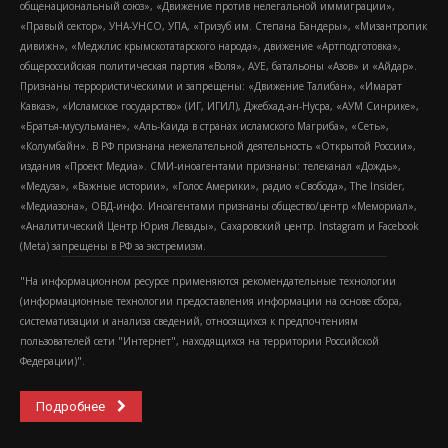
общенациональный союз», «Движение против нелегальной иммиграции»,
«Правый сектор», УНА-УНСО, УПА, «Тризуб им. Степана Бандеры», «Мизантропик
дивижн», «Меджлис крымскотатарского народа», движение «Артподготовка»,
общероссийская политическая партия «Воля», АУЕ, батальоны «Азов» и «Айдар».
Признаны террористическими и запрещены: «Движение Талибан», «Имарат
Кавказ», «Исламское государство» (ИГ, ИГИЛ), Джебхад-ан-Нусра, «АУМ Синрике»,
«Братья-мусульмане», «Аль-Каида в странах исламского Магриба», «Сеть»,
«Колумбайн». В РФ признана нежелательной деятельность «Открытой России»,
издания «Проект Медиа». СМИ-иноагентами признаны: телеканал «Дождь»,
«Медуза», «Важные истории», «Голос Америки», радио «Свобода», The Insider,
«Медиазона», ОВД-инфо. Иноагентами признаны общество/центр «Мемориал»,
«Аналитический Центр Юрия Левады», Сахаровский центр. Instagram и Facebook
(Metа) запрещены в РФ за экстремизм.
"На информационном ресурсе применяются рекомендательные технологии
(информационные технологии предоставления информации на основе сбора,
систематизации и анализа сведений, относящихся к предпочтениям
пользователей сети "Интернет", находящихся на территории Российской
Федерации)".
Подробнее