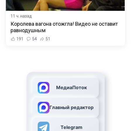
11 ч. назад
Королева вагона отожгла! Видео не оставит
равнодушным
191
54
51
МедиаПоток
Главный редактор
Telegram