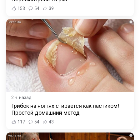
153
54
39
i
2 ч. назад
Грибок на ногтях стирается как ластиком!
Простой домашний метод
117
54
43
i