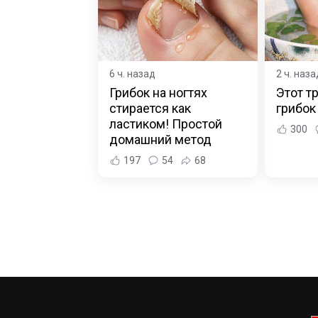
6 ч. назад
2 ч. наза
Грибок на ногтях
Этот т
стирается как
грибок
ластиком! Простой
300
домашний метод
197
54
68