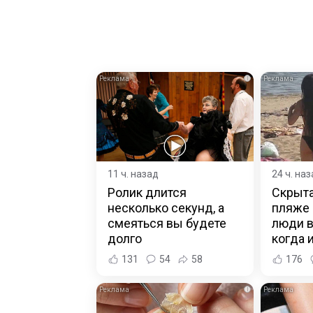
i
11 ч. назад
24 ч. на
Ролик длится
Скрыта
несколько секунд, а
пляже 
смеяться вы будете
люди 
долго
когда и
131
54
58
176
i