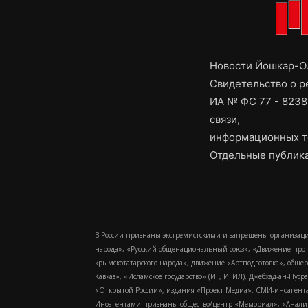
Новости Йошкар-Ол
Свидетельство о 
ИА № ФС 77 - 8238
связи,
информационных т
Отдельные публика
В России признаны экстремистскими и запрещены организаци
народа», «Русский общенациональный союз», «Движение про
крымскотатарского народа», движение «Артподготовка», обще
Кавказ», «Исламское государство» (ИГ, ИГИЛ), Джебхад-ан-Ну
«Открытой России», издания «Проект Медиа». СМИ-иноагентам
Иноагентами признаны общество/центр «Мемориал», «Аналитич