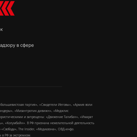
ок
адзору в сфере
-большевистская партия», «Свидетели Иеговы», «Армия воли
 Бандеры», «Мизантропик дивижн», «Меджлис
еррористическими и запрещены: «Движение Талибан», «Имарат
еть», «Колумбайн». В РФ признана нежелательной деятельность
Свобода», The Insider, «Медиазона», ОВД-инфо.
в РФ за экстремизм.