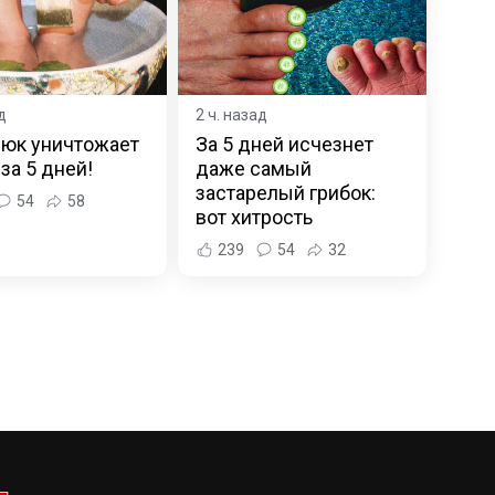
д
2 ч. назад
рюк уничтожает
За 5 дней исчезнет
 за 5 дней!
даже самый
застарелый грибок:
54
58
вот хитрость
239
54
32