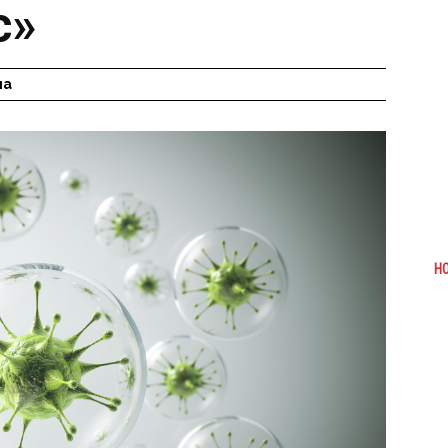
с»
на
Н