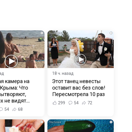
i
i
зад
18 ч. назад
я камера на
Этот танец невесты
Крыма: Что
оставит вас без слов!
вытворяют,
Пересмотрела 10 раз
х не видят...
299
54
72
54
68
i
i