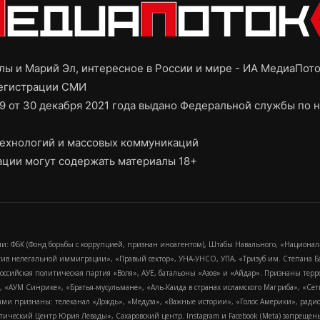
ы и Марий Эл, интересное в России и мире - ИА МедиаПот
регистрации СМИ
9 от 30 декабря 2021 года выдано Федеральной службы по н
ехнологий и массовых коммуникаций
ции могут содержать материалы 18+
и: ФБК (Фонд борьбы с коррупцией, признан иноагентом), Штабы Навального, «Национал
тив нелегальной иммиграции», «Правый сектор», УНА-УНСО, УПА, «Тризуб им. Степана
российская политическая партия «Воля», АУЕ, батальоны «Азов» и «Айдар». Признаны т
сра, «АУМ Синрике», «Братья-мусульмане», «Аль-Каида в странах исламского Магриба», «С
и признаны: телеканал «Дождь», «Медуза», «Важные истории», «Голос Америки», радио «
еский Центр Юрия Левады», Сахаровский центр. Instagram и Facebook (Metа) запрещены 