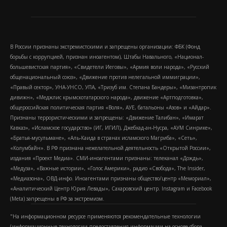
В России признаны экстремистскими и запрещены организации: ФБК (Фонд
борьбы с коррупцией, признан иноагентом), Штабы Навального, «Национал-
большевистская партия», «Свидетели Иеговы», «Армия воли народа», «Русский
общенациональный союз», «Движение против нелегальной иммиграции»,
«Правый сектор», УНА-УНСО, УПА, «Тризуб им. Степана Бандеры», «Мизантропик
дивижн», «Меджлис крымскотатарского народа», движение «Артподготовка»,
общероссийская политическая партия «Воля», АУЕ, батальоны «Азов» и «Айдар».
Признаны террористическими и запрещены: «Движение Талибан», «Имарат
Кавказ», «Исламское государство» (ИГ, ИГИЛ), Джебхад-ан-Нусра, «АУМ Синрике»,
«Братья-мусульмане», «Аль-Каида в странах исламского Магриба», «Сеть»,
«Колумбайн». В РФ признана нежелательной деятельность «Открытой России»,
издания «Проект Медиа». СМИ-иноагентами признаны: телеканал «Дождь»,
«Медуза», «Важные истории», «Голос Америки», радио «Свобода», The Insider,
«Медиазона», ОВД-инфо. Иноагентами признаны общество/центр «Мемориал»,
«Аналитический Центр Юрия Левады», Сахаровский центр. Instagram и Facebook
(Metа) запрещены в РФ за экстремизм.
"На информационном ресурсе применяются рекомендательные технологии
(информационные технологии предоставления информации на основе сбора,