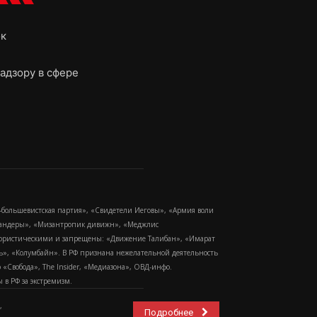
ок
адзору в сфере
-большевистская партия», «Свидетели Иеговы», «Армия воли
 Бандеры», «Мизантропик дивижн», «Меджлис
еррористическими и запрещены: «Движение Талибан», «Имарат
еть», «Колумбайн». В РФ признана нежелательной деятельность
Свобода», The Insider, «Медиазона», ОВД-инфо.
в РФ за экстремизм.
,
Подробнее