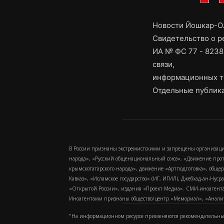
Новости Йошкар-Ол
Свидетельство о 
ИА № ФС 77 - 8238
связи,
информационных т
Отдельные публика
В России признаны экстремистскими и запрещены организаци
народа», «Русский общенациональный союз», «Движение про
крымскотатарского народа», движение «Артподготовка», обще
Кавказ», «Исламское государство» (ИГ, ИГИЛ), Джебхад-ан-Ну
«Открытой России», издания «Проект Медиа». СМИ-иноагентам
Иноагентами признаны общество/центр «Мемориал», «Аналитич
"На информационном ресурсе применяются рекомендательные