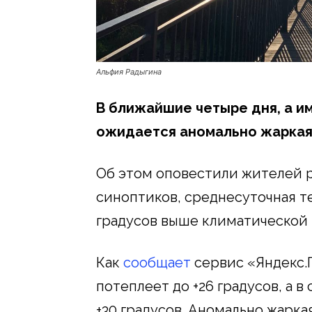
Альфия Радыгина
В ближайшие четыре дня, а име
ожидается аномально жаркая
Об этом оповестили жителей 
синоптиков, среднесуточная т
градусов выше климатической
Как
сообщает
сервис «Яндекс.П
потеплеет до +26 градусов, а 
+30 градусов. Аномально жарка