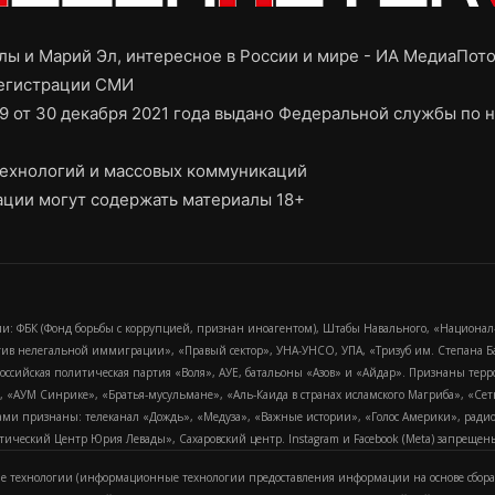
ы и Марий Эл, интересное в России и мире - ИА МедиаПот
регистрации СМИ
9 от 30 декабря 2021 года выдано Федеральной службы по н
ехнологий и массовых коммуникаций
ции могут содержать материалы 18+
и: ФБК (Фонд борьбы с коррупцией, признан иноагентом), Штабы Навального, «Национал
тив нелегальной иммиграции», «Правый сектор», УНА-УНСО, УПА, «Тризуб им. Степана
российская политическая партия «Воля», АУЕ, батальоны «Азов» и «Айдар». Признаны т
сра, «АУМ Синрике», «Братья-мусульмане», «Аль-Каида в странах исламского Магриба», «С
и признаны: телеканал «Дождь», «Медуза», «Важные истории», «Голос Америки», радио «
еский Центр Юрия Левады», Сахаровский центр. Instagram и Facebook (Metа) запрещены 
 технологии (информационные технологии предоставления информации на основе сбора