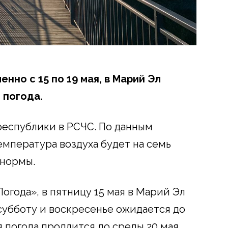
нно с 15 по 19 мая, в Марий Эл
 погода.
республики в РСЧС. По данным
емпература воздуха будет на семь
 нормы.
огода», в пятницу 15 мая в Марий Эл
в субботу и воскресенье ожидается до
я погода продлится до среды 20 мая