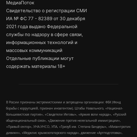
МедиаПоток
Свидетельство о регистрации СМИ
ИА № ФС 77 - 82389 от 30 декабря
2021 года выдано Федеральной
службы по надзору в сфере связи,
информационных технологий и
массовых коммуникаций
Отдельные публикации могут
содержать материалы 18+
В России признаны экстремистскими и запрещены организации: ФБК (Фонд
борьбы с коррупцией, признан иноагентом), Штабы Навального, «Национал-
большевистская партия», «Свидетели Иеговы», «Армия воли народа», «Русский
общенациональный союз», «Движение против нелегальной иммиграции»,
«Правый сектор», УНА-УНСО, УПА, «Тризуб им. Степана Бандеры», «Мизантропик
дивижн», «Меджлис крымскотатарского народа», движение «Артподготовка»,