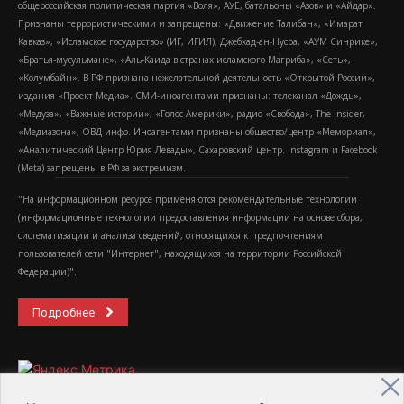
общероссийская политическая партия «Воля», АУЕ, батальоны «Азов» и «Айдар».
Признаны террористическими и запрещены: «Движение Талибан», «Имарат
Кавказ», «Исламское государство» (ИГ, ИГИЛ), Джебхад-ан-Нусра, «АУМ Синрике»,
«Братья-мусульмане», «Аль-Каида в странах исламского Магриба», «Сеть»,
«Колумбайн». В РФ признана нежелательной деятельность «Открытой России»,
издания «Проект Медиа». СМИ-иноагентами признаны: телеканал «Дождь»,
«Медуза», «Важные истории», «Голос Америки», радио «Свобода», The Insider,
«Медиазона», ОВД-инфо. Иноагентами признаны общество/центр «Мемориал»,
«Аналитический Центр Юрия Левады», Сахаровский центр. Instagram и Facebook
(Metа) запрещены в РФ за экстремизм.
"На информационном ресурсе применяются рекомендательные технологии
(информационные технологии предоставления информации на основе сбора,
систематизации и анализа сведений, относящихся к предпочтениям
пользователей сети "Интернет", находящихся на территории Российской
Федерации)".
Подробнее