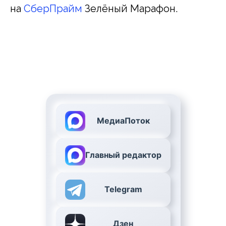
на
СберПрайм
Зелёный Марафон.
МедиаПоток
Главный редактор
Telegram
Дзен