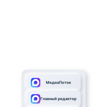
МедиаПоток
Главный редактор