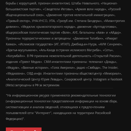
борьбы с коррупцией, признан иноагентом), Штабы Навального, «Национал-
большевистская партия», «Свидетели Иеговы», «Армия воли народа», «Русский
общенациональный союз», «Движение против нелегальной иммиграции»,
«Правый сектор», УНА-УНСО, УПА, «Тризуб им. Степана Бандеры», «Мизантропик
дивижн», «Меджлис крымскотатарского народа», движение «Артподготовка»,
общероссийская политическая партия «Воля», АУЕ, батальоны «Азов» и «Айдар».
Признаны террористическими и запрещены: «Движение Талибан», «Имарат
Кавказ», «Исламское государство» (ИГ, ИГИЛ), Джебхад-ан-Нусра, «АУМ Синрике»,
«Братья-мусульмане», «Аль-Каида в странах исламского Магриба», «Сеть»,
«Колумбайн». В РФ признана нежелательной деятельность «Открытой России»,
издания «Проект Медиа». СМИ-иноагентами признаны: телеканал «Дождь»,
«Медуза», «Важные истории», «Голос Америки», радио «Свобода», The Insider,
«Медиазона», ОВД-инфо. Иноагентами признаны общество/центр «Мемориал»,
«Аналитический Центр Юрия Левады», Сахаровский центр. Instagram и Facebook
(Metа) запрещены в РФ за экстремизм.
"На информационном ресурсе применяются рекомендательные технологии
(информационные технологии предоставления информации на основе сбора,
систематизации и анализа сведений, относящихся к предпочтениям
пользователей сети "Интернет", находящихся на территории Российской
Федерации)".