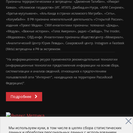
Признаны террористическими и запрещены: «Движение Талибан», «Имарат
Кавказ», «Исламское государство» (ИГ, ИГИЛ), Джебхад-ан-Нусра, «АУМ Синрике»,
«Братья-мусульмане», «Аль-Каида в странах исламского Магриба», «Сеть»,
«Колумбайн». В РФ признана нежелательной деятельность «Открытой России»,
издания «Проект Медиа». СМИ-иноагентами признаны: телеканал «Дождь»,
«Медуза», «Важные истории», «Голос Америки», радио «Свобода», The Insider,
«Медиазона», ОВД-инфо. Иноагентами признаны общество/центр «Мемориал»,
«Аналитический Центр Юрия Левады», Сахаровский центр. Instagram и Facebook
(Metа) запрещены в РФ за экстремизм.
"На информационном ресурсе применяются рекомендательные технологии
(информационные технологии предоставления информации на основе сбора,
систематизации и анализа сведений, относящихся к предпочтениям
пользователей сети "Интернет", находящихся на территории Российской
Федерации)".
Подробнее
Мы используем куки, в том числе в целях сбора статистических
данных и обработки персональных данных с использованием