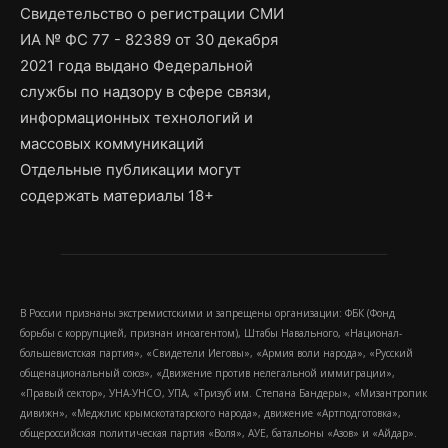
Свидетельство о регистрации СМИ
ИА № ФС 77 - 82389 от 30 декабря
2021 года выдано Федеральной
службы по надзору в сфере связи,
информационных технологий и
массовых коммуникаций
Отдельные публикации могут
содержать материалы 18+
В России признаны экстремистскими и запрещены организации: ФБК (Фонд
борьбы с коррупцией, признан иноагентом), Штабы Навального, «Национал-
большевистская партия», «Свидетели Иеговы», «Армия воли народа», «Русский
общенациональный союз», «Движение против нелегальной иммиграции»,
«Правый сектор», УНА-УНСО, УПА, «Тризуб им. Степана Бандеры», «Мизантропик
дивижн», «Меджлис крымскотатарского народа», движение «Артподготовка»,
общероссийская политическая партия «Воля», АУЕ, батальоны «Азов» и «Айдар».