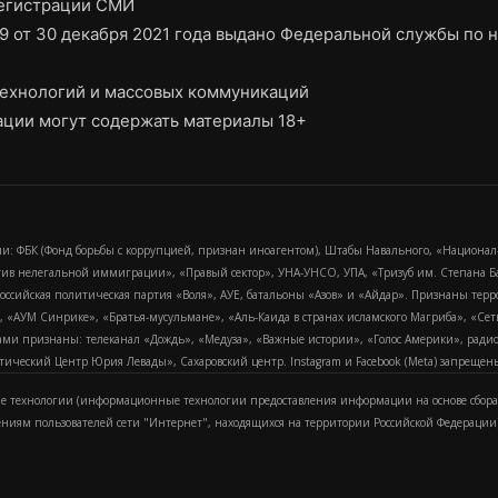
регистрации СМИ
9 от 30 декабря 2021 года выдано Федеральной службы по н
ехнологий и массовых коммуникаций
ции могут содержать материалы 18+
и: ФБК (Фонд борьбы с коррупцией, признан иноагентом), Штабы Навального, «Национал
тив нелегальной иммиграции», «Правый сектор», УНА-УНСО, УПА, «Тризуб им. Степана
российская политическая партия «Воля», АУЕ, батальоны «Азов» и «Айдар». Признаны т
сра, «АУМ Синрике», «Братья-мусульмане», «Аль-Каида в странах исламского Магриба», «С
и признаны: телеканал «Дождь», «Медуза», «Важные истории», «Голос Америки», радио «
еский Центр Юрия Левады», Сахаровский центр. Instagram и Facebook (Metа) запрещены 
 технологии (информационные технологии предоставления информации на основе сбора
ениям пользователей сети "Интернет", находящихся на территории Российской Федерации)