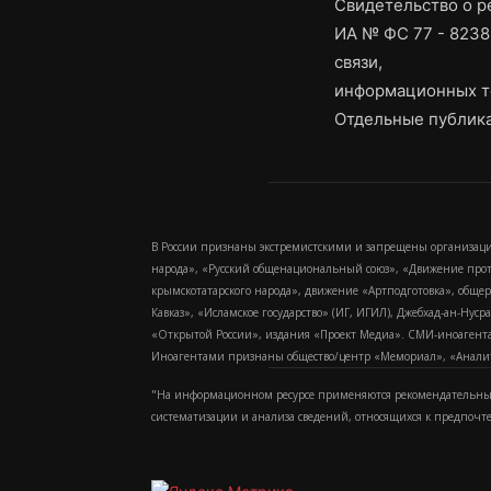
Свидетельство о 
ИА № ФС 77 - 8238
связи,
информационных т
Отдельные публика
В России признаны экстремистскими и запрещены организаци
народа», «Русский общенациональный союз», «Движение про
крымскотатарского народа», движение «Артподготовка», обще
Кавказ», «Исламское государство» (ИГ, ИГИЛ), Джебхад-ан-Ну
«Открытой России», издания «Проект Медиа». СМИ-иноагентам
Иноагентами признаны общество/центр «Мемориал», «Аналитич
"На информационном ресурсе применяются рекомендательные
систематизации и анализа сведений, относящихся к предпочт