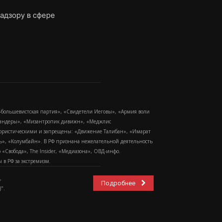
адзору в сфере
-большевистская партия», «Свидетели Иеговы», «Армия воли
 Бандеры», «Мизантропик дивижн», «Меджлис
еррористическими и запрещены: «Движение Талибан», «Имарат
еть», «Колумбайн». В РФ признана нежелательной деятельность
Свобода», The Insider, «Медиазона», ОВД-инфо.
в РФ за экстремизм.
,
Подробнее
".