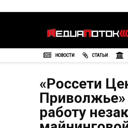
Информационное
агентство
"МедиаПоток"
НОВОСТИ
CТАТЬИ
«Россети Це
Приволжье»
работу неза
майнингово