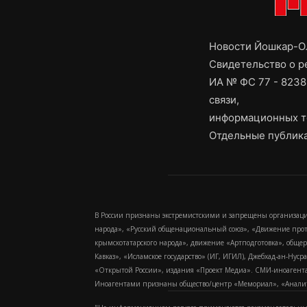
Новости Йошкар-Ол
Свидетельство о 
ИА № ФС 77 - 8238
связи,
информационных т
Отдельные публика
В России признаны экстремистскими и запрещены организаци
народа», «Русский общенациональный союз», «Движение про
крымскотатарского народа», движение «Артподготовка», обще
Кавказ», «Исламское государство» (ИГ, ИГИЛ), Джебхад-ан-Ну
«Открытой России», издания «Проект Медиа». СМИ-иноагентам
Иноагентами признаны общество/центр «Мемориал», «Аналитич