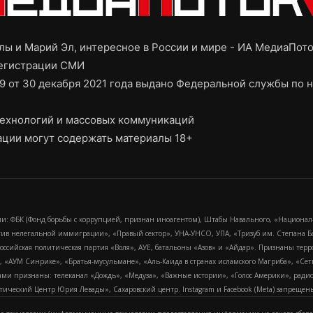
ы и Марий Эл, интересное в России и мире - ИА МедиаПот
регистрации СМИ
9 от 30 декабря 2021 года выдано Федеральной службы по н
ехнологий и массовых коммуникаций
ции могут содержать материалы 18+
и: ФБК (Фонд борьбы с коррупцией, признан иноагентом), Штабы Навального, «Национал
тив нелегальной иммиграции», «Правый сектор», УНА-УНСО, УПА, «Тризуб им. Степана
российская политическая партия «Воля», АУЕ, батальоны «Азов» и «Айдар». Признаны т
сра, «АУМ Синрике», «Братья-мусульмане», «Аль-Каида в странах исламского Магриба», «С
и признаны: телеканал «Дождь», «Медуза», «Важные истории», «Голос Америки», радио «
еский Центр Юрия Левады», Сахаровский центр. Instagram и Facebook (Metа) запрещены 