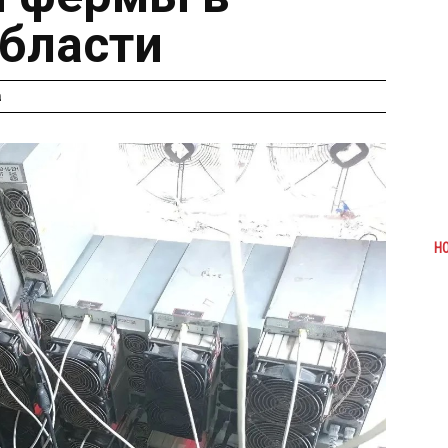
бласти
а
Н