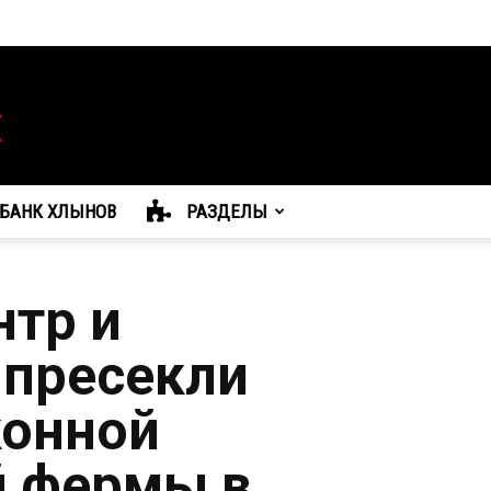
БАНК ХЛЫНОВ
РАЗДЕЛЫ
нтр и
 пресекли
конной
й фермы в