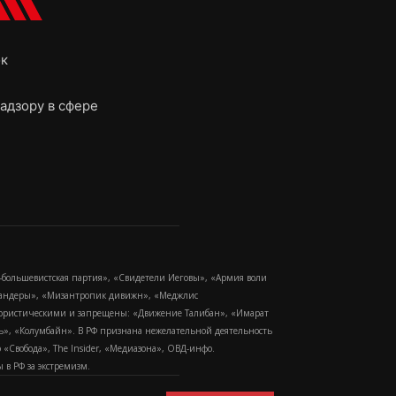
ок
адзору в сфере
-большевистская партия», «Свидетели Иеговы», «Армия воли
 Бандеры», «Мизантропик дивижн», «Меджлис
еррористическими и запрещены: «Движение Талибан», «Имарат
еть», «Колумбайн». В РФ признана нежелательной деятельность
Свобода», The Insider, «Медиазона», ОВД-инфо.
в РФ за экстремизм.