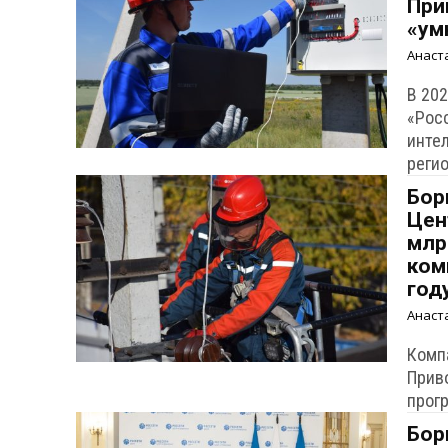
При
«ум
Анаст
В 20
«Рос
инте
регио
Бор
Цен
млр
ком
год
Анаст
Комп
Прив
прогр
Бор