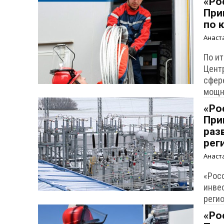
«Ро
При
по 
Анаст
По и
Цент
сфер
мощн
«Ро
При
раз
рег
Анаст
«Рос
инве
регио
«Ро