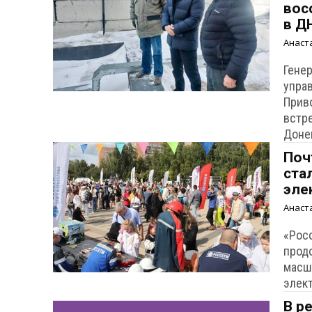
вос
в Д
Анаст
Гене
упра
Прив
встр
Доне
Поч
ста
эле
Анаст
«Рос
прод
масш
элек
В р