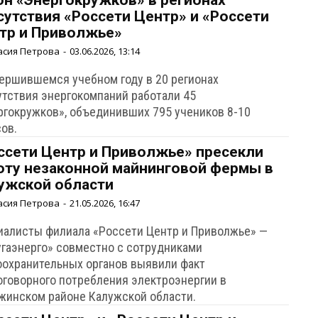
он «Энергокружков» в регионах
сутствия «Россети Центр» и «Россети
тр и Приволжье»
асия Петрова
-
03.06.2026, 13:14
вершившемся учебном году в 20 регионах
утствия энергокомпаний работали 45
ргокружков», объединивших 795 учеников 8-10
сов.
ссети Центр и Приволжье» пресекли
оту незаконной майнинговой фермы в
ужской области
асия Петрова
-
21.05.2026, 16:47
иалисты филиала «Россети Центр и Приволжье» —
угаэнерго» совместно с сотрудниками
оохранительных органов выявили факт
оговорного потребления электроэнергии в
жинском районе Калужской области.