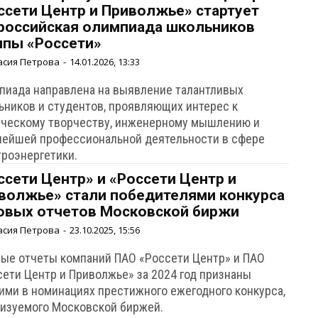
ссети Центр и Приволжье» стартует
российская олимпиада школьников
ппы «Россети»
асия Петрова
-
14.01.2026, 13:33
пиада направлена на выявление талантливых
ьников и студентов, проявляющих интерес к
ическому творчеству, инженерному мышлению и
нейшей профессиональной деятельности в сфере
троэнергетики.
ссети Центр» и «Россети Центр и
волжье» стали победителями конкурса
овых отчетов Московской биржи
асия Петрова
-
23.10.2025, 15:56
вые отчеты компаний ПАО «Россети Центр» и ПАО
сети Центр и Приволжье» за 2024 год признаны
ими в номинациях престижного ежегодного конкурса,
низуемого Московской биржей.