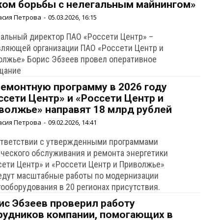
ком борьбы с нелегальным майнингом»
асия Петрова
-
05.03.2026, 16:15
ральный директор ПАО «Россети Центр» –
вляющей организации ПАО «Россети Центр и
олжье» Борис Эбзеев провел оперативное
щание
ремонтную программу в 2026 году
ссети Центр» и «Россети Центр и
волжье» направят 18 млрд рублей
асия Петрова
-
09.02.2026, 14:41
ответствии с утвержденными программами
ического обслуживания и ремонта энергетики
сети Центр» и «Россети Центр и Приволжье»
едут масштабные работы по модернизации
гооборудования в 20 регионах присутствия.
ис Эбзеев проверил работу
рудников компании, помогающих в