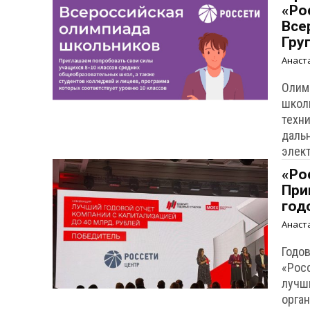
«Ро
Все
Гру
Анаст
Олим
школ
техн
даль
элек
«Ро
При
год
Анаст
Годо
«Рос
лучш
орга