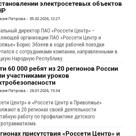
становлении электросетевых объектов
НР
асия Петрова
-
05.02.2026, 12:27
ральный директор ПАО «Россети Центр» –
вляющей организации ПАО «Россети Центр и
олжье» Борис Эбзеев в ходе рабочей поездки
етился с сотрудниками компании, направленными в
цкую Народную Республику.
ти 60 000 ребят из 20 регионов России
ли участниками уроков
ктробезопасности
асия Петрова
-
26.01.2026, 13:34
сети Центр» и «Россети Центр и Приволжье»
олжают в 20 регионах своей деятельности
табную работу по профилактике детского
тротравматизма.
егионах присутствия «Россети Центр» и