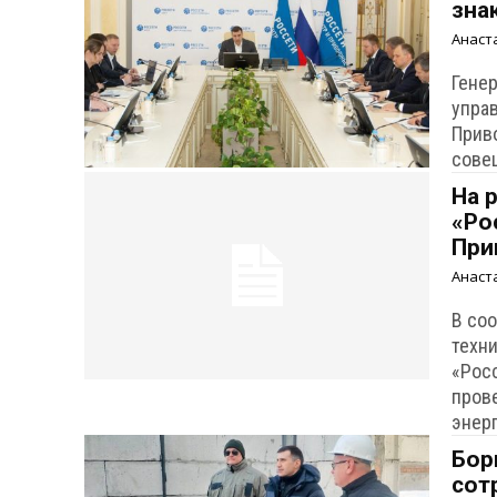
зна
Анаст
Гене
упра
Прив
сове
На 
«Ро
При
Анаст
В со
техн
«Рос
пров
энер
Бор
сот