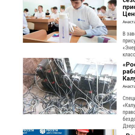
сез
при
Цен
Анаст
В за
прис
«Эне
клас
«Ро
раб
Кал
Анаст
Спец
«Кал
прав
безд
Дзер