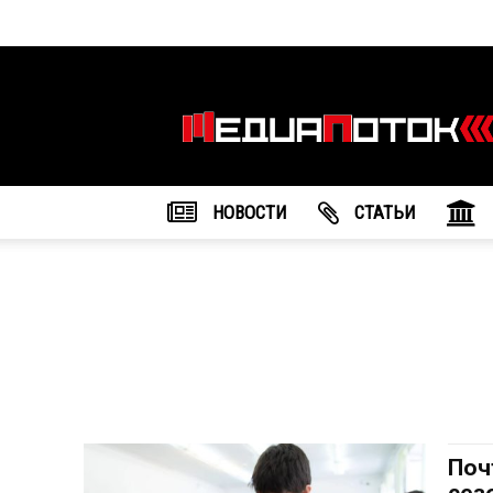
Информационное
агентство
"МедиаПоток"
НОВОСТИ
CТАТЬИ
Поч