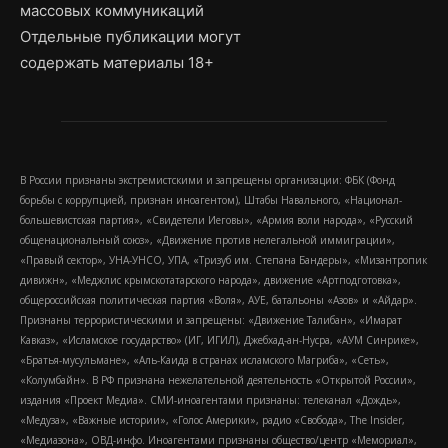
массовых коммуникаций
Отдельные публикации могут
содержать материалы 18+
В России признаны экстремистскими и запрещены организации: ФБК (Фонд
борьбы с коррупцией, признан иноагентом), Штабы Навального, «Национал-
большевистская партия», «Свидетели Иеговы», «Армия воли народа», «Русский
общенациональный союз», «Движение против нелегальной иммиграции»,
«Правый сектор», УНА-УНСО, УПА, «Тризуб им. Степана Бандеры», «Мизантропик
дивижн», «Меджлис крымскотатарского народа», движение «Артподготовка»,
общероссийская политическая партия «Воля», АУЕ, батальоны «Азов» и «Айдар».
Признаны террористическими и запрещены: «Движение Талибан», «Имарат
Кавказ», «Исламское государство» (ИГ, ИГИЛ), Джебхад-ан-Нусра, «АУМ Синрике»,
«Братья-мусульмане», «Аль-Каида в странах исламского Магриба», «Сеть»,
«Колумбайн». В РФ признана нежелательной деятельность «Открытой России»,
издания «Проект Медиа». СМИ-иноагентами признаны: телеканал «Дождь»,
«Медуза», «Важные истории», «Голос Америки», радио «Свобода», The Insider,
«Медиазона», ОВД-инфо. Иноагентами признаны общество/центр «Мемориал»,