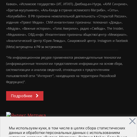
Кавказ», «Исламское государство» (ИГ, ИГИЛ), Джебхад-ан-Нусра, «АУМ Синрике»,
«Братья-мусульмане», «Аль-Каида в странах исламского Магриба», «Сеть»,
«Колумбайн». В РФ признана нежелательной деятельность «Открытой России»,
издания «Проект Медиа». СМИ-иноагентами признаны: телеканал «Дождь»,
«Медуза», «Важные истории», «Голос Америки», радио «Свобода», The Insider,
«Медиазона», ОВД-инфо. Иноагентами признаны общество/центр «Мемориал»,
«Аналитический Центр Юрия Левады», Сахаровский центр. Instagram и Facebook
(Metа) запрещены в РФ за экстремизм.
"На информационном ресурсе применяются рекомендательные технологии
(информационные технологии предоставления информации на основе сбора,
систематизации и анализа сведений, относящихся к предпочтениям
пользователей сети "Интернет", находящихся на территории Российской
Федерации)".
Подробнее
Мы используем куки, в том числе в целях сбора статистических
данных и обработки персональных данных с использованием