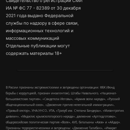
Свидетельство о регистрации СМИ
ИА № ФС 77 - 82389 от 30 декабря
2021 года выдано Федеральной
службы по надзору в сфере связи,
информационных технологий и
массовых коммуникаций
Отдельные публикации могут
содержать материалы 18+
В России признаны экстремистскими и запрещены организации: ФБК (Фонд
борьбы с коррупцией, признан иноагентом), Штабы Навального, «Национал-
большевистская партия», «Свидетели Иеговы», «Армия воли народа», «Русский
общенациональный союз», «Движение против нелегальной иммиграции»,
«Правый сектор», УНА-УНСО, УПА, «Тризуб им. Степана Бандеры», «Мизантропик
дивижн», «Меджлис крымскотатарского народа», движение «Артподготовка»,
общероссийская политическая партия «Воля», АУЕ, батальоны «Азов» и «Айдар».
Признаны террористическими и запрещены: «Движение Талибан», «Имарат