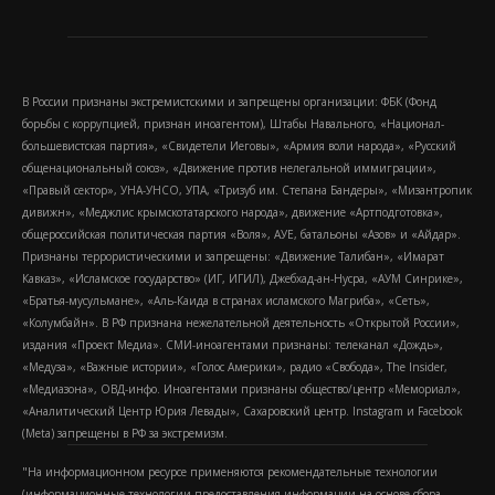
В России признаны экстремистскими и запрещены организации: ФБК (Фонд
борьбы с коррупцией, признан иноагентом), Штабы Навального, «Национал-
большевистская партия», «Свидетели Иеговы», «Армия воли народа», «Русский
общенациональный союз», «Движение против нелегальной иммиграции»,
«Правый сектор», УНА-УНСО, УПА, «Тризуб им. Степана Бандеры», «Мизантропик
дивижн», «Меджлис крымскотатарского народа», движение «Артподготовка»,
общероссийская политическая партия «Воля», АУЕ, батальоны «Азов» и «Айдар».
Признаны террористическими и запрещены: «Движение Талибан», «Имарат
Кавказ», «Исламское государство» (ИГ, ИГИЛ), Джебхад-ан-Нусра, «АУМ Синрике»,
«Братья-мусульмане», «Аль-Каида в странах исламского Магриба», «Сеть»,
«Колумбайн». В РФ признана нежелательной деятельность «Открытой России»,
издания «Проект Медиа». СМИ-иноагентами признаны: телеканал «Дождь»,
«Медуза», «Важные истории», «Голос Америки», радио «Свобода», The Insider,
«Медиазона», ОВД-инфо. Иноагентами признаны общество/центр «Мемориал»,
«Аналитический Центр Юрия Левады», Сахаровский центр. Instagram и Facebook
(Metа) запрещены в РФ за экстремизм.
"На информационном ресурсе применяются рекомендательные технологии
(информационные технологии предоставления информации на основе сбора,