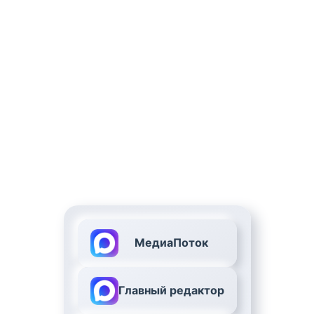
МедиаПоток
Главный редактор