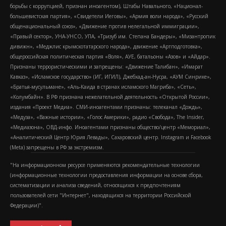
борьбы с коррупцией, признан иноагентом), Штабы Навального, «Национал-
большевистская партия», «Свидетели Иеговы», «Армия воли народа», «Русский
общенациональный союз», «Движение против нелегальной иммиграции»,
«Правый сектор», УНА-УНСО, УПА, «Тризуб им. Степана Бандеры», «Мизантропик
дивижн», «Меджлис крымскотатарского народа», движение «Артподготовка»,
общероссийская политическая партия «Воля», АУЕ, батальоны «Азов» и «Айдар».
Признаны террористическими и запрещены: «Движение Талибан», «Имарат
Кавказ», «Исламское государство» (ИГ, ИГИЛ), Джебхад-ан-Нусра, «АУМ Синрике»,
«Братья-мусульмане», «Аль-Каида в странах исламского Магриба», «Сеть»,
«Колумбайн». В РФ признана нежелательной деятельность «Открытой России»,
издания «Проект Медиа». СМИ-иноагентами признаны: телеканал «Дождь»,
«Медуза», «Важные истории», «Голос Америки», радио «Свобода», The Insider,
«Медиазона», ОВД-инфо. Иноагентами признаны общество/центр «Мемориал»,
«Аналитический Центр Юрия Левады», Сахаровский центр. Instagram и Facebook
(Metа) запрещены в РФ за экстремизм.
"На информационном ресурсе применяются рекомендательные технологии
(информационные технологии предоставления информации на основе сбора,
систематизации и анализа сведений, относящихся к предпочтениям
пользователей сети "Интернет", находящихся на территории Российской
Федерации)".