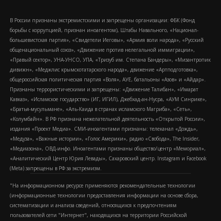
В России признаны экстремистскими и запрещены организации: ФБК (Фонд
борьбы с коррупцией, признан иноагентом), Штабы Навального, «Национал-
большевистская партия», «Свидетели Иеговы», «Армия воли народа», «Русский
общенациональный союз», «Движение против нелегальной иммиграции»,
«Правый сектор», УНА-УНСО, УПА, «Тризуб им. Степана Бандеры», «Мизантропик
дивижн», «Меджлис крымскотатарского народа», движение «Артподготовка»,
общероссийская политическая партия «Воля», АУЕ, батальоны «Азов» и «Айдар».
Признаны террористическими и запрещены: «Движение Талибан», «Имарат
Кавказ», «Исламское государство» (ИГ, ИГИЛ), Джебхад-ан-Нусра, «АУМ Синрике»,
«Братья-мусульмане», «Аль-Каида в странах исламского Магриба», «Сеть»,
«Колумбайн». В РФ признана нежелательной деятельность «Открытой России»,
издания «Проект Медиа». СМИ-иноагентами признаны: телеканал «Дождь»,
«Медуза», «Важные истории», «Голос Америки», радио «Свобода», The Insider,
«Медиазона», ОВД-инфо. Иноагентами признаны общество/центр «Мемориал»,
«Аналитический Центр Юрия Левады», Сахаровский центр. Instagram и Facebook
(Metа) запрещены в РФ за экстремизм.
"На информационном ресурсе применяются рекомендательные технологии
(информационные технологии предоставления информации на основе сбора,
систематизации и анализа сведений, относящихся к предпочтениям
пользователей сети "Интернет", находящихся на территории Российской