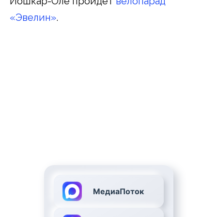
Йошкар-Оле пройдет
велопарад
«Эвелин»
.
МедиаПоток