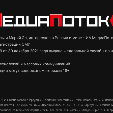
ы и Марий Эл, интересное в России и мире - ИА МедиаПот
регистрации СМИ
9 от 30 декабря 2021 года выдано Федеральной службы по н
ехнологий и массовых коммуникаций
ции могут содержать материалы 18+
и: ФБК (Фонд борьбы с коррупцией, признан иноагентом), Штабы Навального, «Национал
тив нелегальной иммиграции», «Правый сектор», УНА-УНСО, УПА, «Тризуб им. Степана
российская политическая партия «Воля», АУЕ, батальоны «Азов» и «Айдар». Признаны т