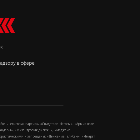
ок
адзору в сфере
-большевистская партия», «Свидетели Иеговы», «Армия воли
 Бандеры», «Мизантропик дивижн», «Меджлис
еррористическими и запрещены: «Движение Талибан», «Имарат