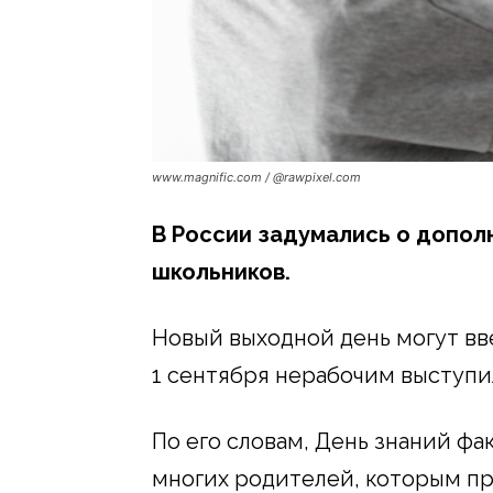
www.magnific.com / @rawpixel.com
В России задумались о допо
школьников.
Новый выходной день могут вв
1 сентября нерабочим выступи
По его словам, День знаний ф
многих родителей, которым пр