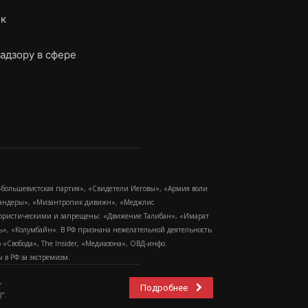
ок
адзору в сфере
-большевистская партия», «Свидетели Иеговы», «Армия воли
 Бандеры», «Мизантропик дивижн», «Меджлис
еррористическими и запрещены: «Движение Талибан», «Имарат
еть», «Колумбайн». В РФ признана нежелательной деятельность
Свобода», The Insider, «Медиазона», ОВД-инфо.
в РФ за экстремизм.
,
Подробнее
".