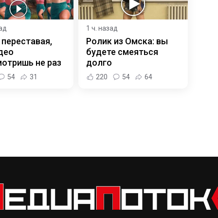
зад
1 ч. назад
 переставая,
Ролик из Омска: вы
део
будете смеяться
отришь не раз
долго
54
31
220
54
64