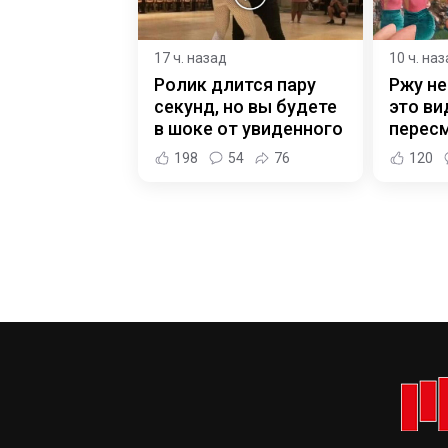
17 ч. назад
10 ч. на
Ролик длится пару
Ржу не
секунд, но вы будете
это ви
в шоке от увиденного
пересм
198
54
76
120