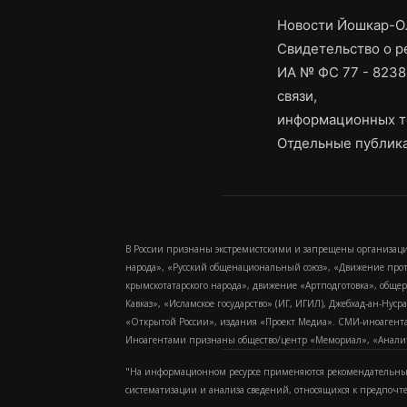
Новости Йошкар-Ол
Свидетельство о 
ИА № ФС 77 - 8238
связи,
информационных т
Отдельные публика
В России признаны экстремистскими и запрещены организаци
народа», «Русский общенациональный союз», «Движение про
крымскотатарского народа», движение «Артподготовка», обще
Кавказ», «Исламское государство» (ИГ, ИГИЛ), Джебхад-ан-Ну
«Открытой России», издания «Проект Медиа». СМИ-иноагентам
Иноагентами признаны общество/центр «Мемориал», «Аналитич
"На информационном ресурсе применяются рекомендательные
систематизации и анализа сведений, относящихся к предпочт