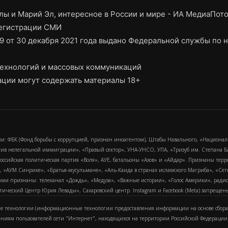
ы и Марий Эл, интересное в России и мире - ИА МедиаПот
регистрации СМИ
9 от 30 декабря 2021 года выдано Федеральной службы по н
ехнологий и массовых коммуникаций
ции могут содержать материалы 18+
и: ФБК (Фонд борьбы с коррупцией, признан иноагентом), Штабы Навального, «Национал
тив нелегальной иммиграции», «Правый сектор», УНА-УНСО, УПА, «Тризуб им. Степана
российская политическая партия «Воля», АУЕ, батальоны «Азов» и «Айдар». Признаны т
сра, «АУМ Синрике», «Братья-мусульмане», «Аль-Каида в странах исламского Магриба», «С
и признаны: телеканал «Дождь», «Медуза», «Важные истории», «Голос Америки», радио «
еский Центр Юрия Левады», Сахаровский центр. Instagram и Facebook (Metа) запрещены 
 технологии (информационные технологии предоставления информации на основе сбора
ениям пользователей сети "Интернет", находящихся на территории Российской Федерации)