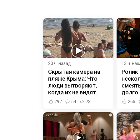
i
20 ч. назад
13 ч. на
Скрытая камера на
Ролик
пляже Крыма: Что
нескол
люди вытворяют,
смеять
когда их не видят...
долго
292
54
73
265
i