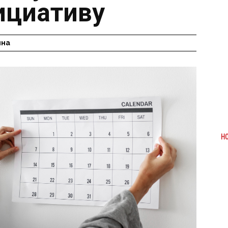
ициативу
ина
Н