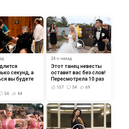
i
i
зад
24 ч. назад
 длится
Этот танец невесты
ько секунд, а
оставит вас без слов!
ся вы будете
Пересмотрела 10 раз
157
54
69
54
44
i
i