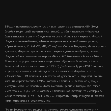
В России признаны экстремистскими и запрещены организации: ФБК (Фонд
борьбы с коррупцией, признан иноагентом), Штабы Навального, «Национал-
большевистская партия», «Свидетели Иеговы», «Армия воли народа», «Русский
общенациональный союз», «Движение против нелегальной иммиграции»,
«Правый сектор», УНА-УНСО, УПА, «Тризуб им. Степана Бандеры», «Мизантропик
дивижн», «Меджлис крымскотатарского народа», движение «Артподготовка»,
общероссийская политическая партия «Воля», АУЕ, батальоны «Азов» и «Айдар».
Признаны террористическими и запрещены: «Движение Талибан», «Имарат
Кавказ», «Исламское государство» (ИГ, ИГИЛ), Джебхад-ан-Нусра, «АУМ Синрике»,
«Братья-мусульмане», «Аль-Каида в странах исламского Магриба», «Сеть»,
«Колумбайн». В РФ признана нежелательной деятельность «Открытой России»,
издания «Проект Медиа». СМИ-иноагентами признаны: телеканал «Дождь»,
«Медуза», «Важные истории», «Голос Америки», радио «Свобода», The Insider,
«Медиазона», ОВД-инфо. Иноагентами признаны общество/центр «Мемориал»,
«Аналитический Центр Юрия Левады», Сахаровский центр. Instagram и Facebook
(Metа) запрещены в РФ за экстремизм.
"На информационном ресурсе применяются рекомендательные технологии