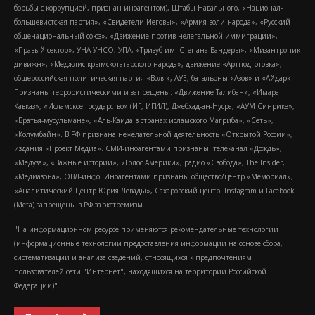
борьбы с коррупцией, признан иноагентом), Штабы Навального, «Национал-
большевистская партия», «Свидетели Иеговы», «Армия воли народа», «Русский
общенациональный союз», «Движение против нелегальной иммиграции»,
«Правый сектор», УНА-УНСО, УПА, «Тризуб им. Степана Бандеры», «Мизантропик
дивижн», «Меджлис крымскотатарского народа», движение «Артподготовка»,
общероссийская политическая партия «Воля», АУЕ, батальоны «Азов» и «Айдар».
Признаны террористическими и запрещены: «Движение Талибан», «Имарат
Кавказ», «Исламское государство» (ИГ, ИГИЛ), Джебхад-ан-Нусра, «АУМ Синрике»,
«Братья-мусульмане», «Аль-Каида в странах исламского Магриба», «Сеть»,
«Колумбайн». В РФ признана нежелательной деятельность «Открытой России»,
издания «Проект Медиа». СМИ-иноагентами признаны: телеканал «Дождь»,
«Медуза», «Важные истории», «Голос Америки», радио «Свобода», The Insider,
«Медиазона», ОВД-инфо. Иноагентами признаны общество/центр «Мемориал»,
«Аналитический Центр Юрия Левады», Сахаровский центр. Instagram и Facebook
(Metа) запрещены в РФ за экстремизм.
"На информационном ресурсе применяются рекомендательные технологии
(информационные технологии предоставления информации на основе сбора,
систематизации и анализа сведений, относящихся к предпочтениям
пользователей сети "Интернет", находящихся на территории Российской
Федерации)".