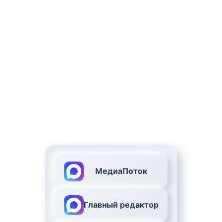
МедиаПоток
Главный редактор