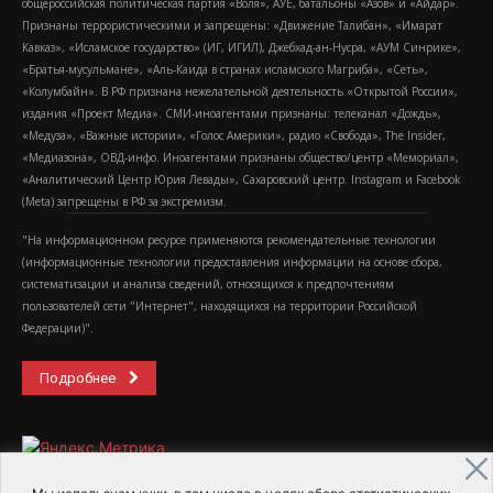
общероссийская политическая партия «Воля», АУЕ, батальоны «Азов» и «Айдар».
Признаны террористическими и запрещены: «Движение Талибан», «Имарат
Кавказ», «Исламское государство» (ИГ, ИГИЛ), Джебхад-ан-Нусра, «АУМ Синрике»,
«Братья-мусульмане», «Аль-Каида в странах исламского Магриба», «Сеть»,
«Колумбайн». В РФ признана нежелательной деятельность «Открытой России»,
издания «Проект Медиа». СМИ-иноагентами признаны: телеканал «Дождь»,
«Медуза», «Важные истории», «Голос Америки», радио «Свобода», The Insider,
«Медиазона», ОВД-инфо. Иноагентами признаны общество/центр «Мемориал»,
«Аналитический Центр Юрия Левады», Сахаровский центр. Instagram и Facebook
(Metа) запрещены в РФ за экстремизм.
"На информационном ресурсе применяются рекомендательные технологии
(информационные технологии предоставления информации на основе сбора,
систематизации и анализа сведений, относящихся к предпочтениям
пользователей сети "Интернет", находящихся на территории Российской
Федерации)".
Подробнее