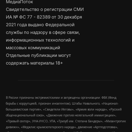
МедиаПоток
Свидетельство о регистрации СМИ
ИА № ФС 77 - 82389 от 30 декабря
2021 года выдано Федеральной
службы по надзору в сфере связи,
информационных технологий и
массовых коммуникаций
Отдельные публикации могут
содержать материалы 18+
В России признаны экстремистскими и запрещены организации: ФБК (Фонд
борьбы с коррупцией, признан иноагентом), Штабы Навального, «Национал-
большевистская партия», «Свидетели Иеговы», «Армия воли народа», «Русский
общенациональный союз», «Движение против нелегальной иммиграции»,
«Правый сектор», УНА-УНСО, УПА, «Тризуб им. Степана Бандеры», «Мизантропик
дивижн», «Меджлис крымскотатарского народа», движение «Артподготовка»,