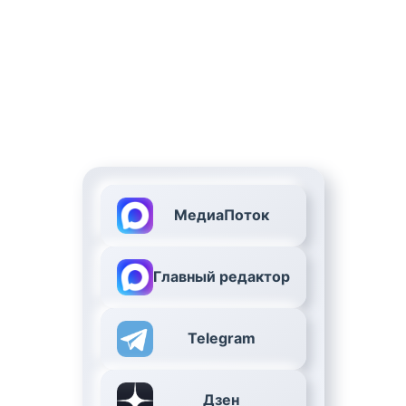
МедиаПоток
Главный редактор
Telegram
Дзен