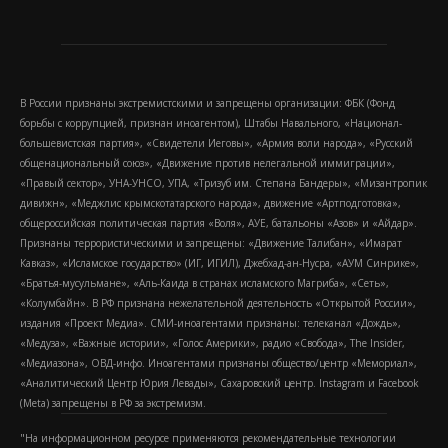
В России признаны экстремистскими и запрещены организации: ФБК (Фонд
борьбы с коррупцией, признан иноагентом), Штабы Навального, «Национал-
большевистская партия», «Свидетели Иеговы», «Армия воли народа», «Русский
общенациональный союз», «Движение против нелегальной иммиграции»,
«Правый сектор», УНА-УНСО, УПА, «Тризуб им. Степана Бандеры», «Мизантропик
дивижн», «Меджлис крымскотатарского народа», движение «Артподготовка»,
общероссийская политическая партия «Воля», АУЕ, батальоны «Азов» и «Айдар».
Признаны террористическими и запрещены: «Движение Талибан», «Имарат
Кавказ», «Исламское государство» (ИГ, ИГИЛ), Джебхад-ан-Нусра, «АУМ Синрике»,
«Братья-мусульмане», «Аль-Каида в странах исламского Магриба», «Сеть»,
«Колумбайн». В РФ признана нежелательной деятельность «Открытой России»,
издания «Проект Медиа». СМИ-иноагентами признаны: телеканал «Дождь»,
«Медуза», «Важные истории», «Голос Америки», радио «Свобода», The Insider,
«Медиазона», ОВД-инфо. Иноагентами признаны общество/центр «Мемориал»,
«Аналитический Центр Юрия Левады», Сахаровский центр. Instagram и Facebook
(Metа) запрещены в РФ за экстремизм.
"На информационном ресурсе применяются рекомендательные технологии