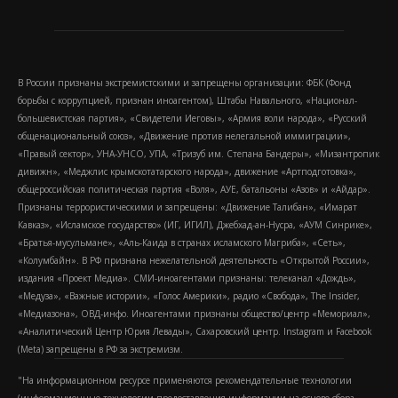
В России признаны экстремистскими и запрещены организации: ФБК (Фонд
борьбы с коррупцией, признан иноагентом), Штабы Навального, «Национал-
большевистская партия», «Свидетели Иеговы», «Армия воли народа», «Русский
общенациональный союз», «Движение против нелегальной иммиграции»,
«Правый сектор», УНА-УНСО, УПА, «Тризуб им. Степана Бандеры», «Мизантропик
дивижн», «Меджлис крымскотатарского народа», движение «Артподготовка»,
общероссийская политическая партия «Воля», АУЕ, батальоны «Азов» и «Айдар».
Признаны террористическими и запрещены: «Движение Талибан», «Имарат
Кавказ», «Исламское государство» (ИГ, ИГИЛ), Джебхад-ан-Нусра, «АУМ Синрике»,
«Братья-мусульмане», «Аль-Каида в странах исламского Магриба», «Сеть»,
«Колумбайн». В РФ признана нежелательной деятельность «Открытой России»,
издания «Проект Медиа». СМИ-иноагентами признаны: телеканал «Дождь»,
«Медуза», «Важные истории», «Голос Америки», радио «Свобода», The Insider,
«Медиазона», ОВД-инфо. Иноагентами признаны общество/центр «Мемориал»,
«Аналитический Центр Юрия Левады», Сахаровский центр. Instagram и Facebook
(Metа) запрещены в РФ за экстремизм.
"На информационном ресурсе применяются рекомендательные технологии