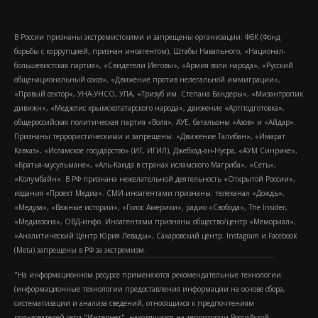
В России признаны экстремистскими и запрещены организации: ФБК (Фонд
борьбы с коррупцией, признан иноагентом), Штабы Навального, «Национал-
большевистская партия», «Свидетели Иеговы», «Армия воли народа», «Русский
общенациональный союз», «Движение против нелегальной иммиграции»,
«Правый сектор», УНА-УНСО, УПА, «Тризуб им. Степана Бандеры», «Мизантропик
дивижн», «Меджлис крымскотатарского народа», движение «Артподготовка»,
общероссийская политическая партия «Воля», АУЕ, батальоны «Азов» и «Айдар».
Признаны террористическими и запрещены: «Движение Талибан», «Имарат
Кавказ», «Исламское государство» (ИГ, ИГИЛ), Джебхад-ан-Нусра, «АУМ Синрике»,
«Братья-мусульмане», «Аль-Каида в странах исламского Магриба», «Сеть»,
«Колумбайн». В РФ признана нежелательной деятельность «Открытой России»,
издания «Проект Медиа». СМИ-иноагентами признаны: телеканал «Дождь»,
«Медуза», «Важные истории», «Голос Америки», радио «Свобода», The Insider,
«Медиазона», ОВД-инфо. Иноагентами признаны общество/центр «Мемориал»,
«Аналитический Центр Юрия Левады», Сахаровский центр. Instagram и Facebook
(Metа) запрещены в РФ за экстремизм.
"На информационном ресурсе применяются рекомендательные технологии
(информационные технологии предоставления информации на основе сбора,
систематизации и анализа сведений, относящихся к предпочтениям
пользователей сети "Интернет", находящихся на территории Российской