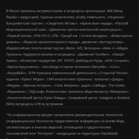
В России признаны экстремистскими и запрещены организации: ФБК (Фонд
борьбы с коррупцией, признан иноагентом), Штабы Навального, «Национал-
большевистская партия», «Свидетели Иеговы», «Армия воли народа», «Русский
общенациональный союз», «Движение против нелегальной иммиграции»,
«Правый сектор», УНА-УНСО, УПА, «Тризуб им. Степана Бандеры», «Мизантропик
дивижн», «Меджлис крымскотатарского народа», движение «Артподготовка»,
общероссийская политическая партия «Воля», АУЕ, батальоны «Азов» и «Айдар».
Признаны террористическими и запрещены: «Движение Талибан», «Имарат
Кавказ», «Исламское государство» (ИГ, ИГИЛ), Джебхад-ан-Нусра, «АУМ Синрике»,
«Братья-мусульмане», «Аль-Каида в странах исламского Магриба», «Сеть»,
«Колумбайн». В РФ признана нежелательной деятельность «Открытой России»,
издания «Проект Медиа». СМИ-иноагентами признаны: телеканал «Дождь»,
«Медуза», «Важные истории», «Голос Америки», радио «Свобода», The Insider,
«Медиазона», ОВД-инфо. Иноагентами признаны общество/центр «Мемориал»,
«Аналитический Центр Юрия Левады», Сахаровский центр. Instagram и Facebook
(Metа) запрещены в РФ за экстремизм.
"На информационном ресурсе применяются рекомендательные технологии
(информационные технологии предоставления информации на основе сбора,
систематизации и анализа сведений, относящихся к предпочтениям
пользователей сети "Интернет", находящихся на территории Российской