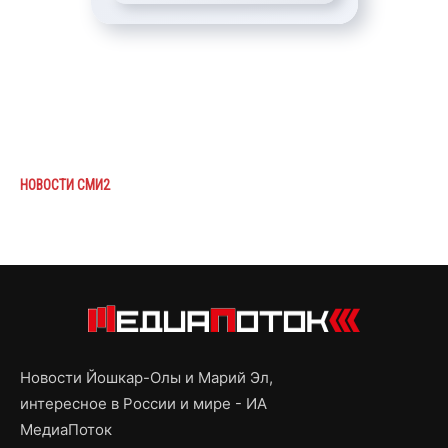
НОВОСТИ СМИ2
Новости Йошкар-Олы и Марий Эл,
интересное в России и мире - ИА
МедиаПоток