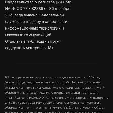
Свидетельство о регистрации СМИ
ИА № ФС 77 - 82389 от 30 декабря
2021 года выдано Федеральной
службы по надзору в сфере связи,
информационных технологий и
массовых коммуникаций
Отдельные публикации могут
содержать материалы 18+
В России признаны экстремистскими и запрещены организации: ФБК (Фонд
борьбы с коррупцией, признан иноагентом), Штабы Навального, «Национал-
большевистская партия», «Свидетели Иеговы», «Армия воли народа», «Русский
общенациональный союз», «Движение против нелегальной иммиграции»,
«Правый сектор», УНА-УНСО, УПА, «Тризуб им. Степана Бандеры», «Мизантропик
дивижн», «Меджлис крымскотатарского народа», движение «Артподготовка»,
общероссийская политическая партия «Воля», АУЕ, батальоны «Азов» и «Айдар».
Признаны террористическими и запрещены: «Движение Талибан», «Имарат