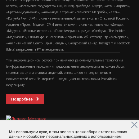
Кавказ», «Исламское государство» (ИГ, ИГИЛ), Джебхад-ан-Нусра, «АУМ Синрике»,
«Братья-мусульмане», «Аль-Каида в странах исламского Магриба», «Сеть»,
«Колумбайн». В РФ признана нежелательной деятельность «Открытой России»,
издания «Проект Медиа». СМИ-иноагентами признаны: телеканал «Дождь»,
«Медуза», «Важные истории», «Голос Америки», радио «Свобода», The Insider,
«Медиазона», ОВД-инфо. Иноагентами признаны общество/центр «Мемориал»,
«Аналитический Центр Юрия Левады», Сахаровский центр. Instagram и Facebook
(Metа) запрещены в РФ за экстремизм.
"На информационном ресурсе применяются рекомендательные технологии
(информационные технологии предоставления информации на основе сбора,
систематизации и анализа сведений, относящихся к предпочтениям
пользователей сети "Интернет", находящихся на территории Российской
Федерации)".
Подробнее
Мы используем куки, в том числе в целях сбора статистических
данных и обработки персональных данных с использованием