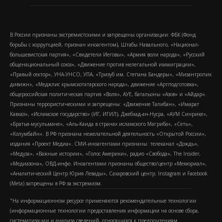
В России признаны экстремистскими и запрещены организации: ФБК (Фонд
борьбы с коррупцией, признан иноагентом), Штабы Навального, «Национал-
большевистская партия», «Свидетели Иеговы», «Армия воли народа», «Русский
общенациональный союз», «Движение против нелегальной иммиграции»,
«Правый сектор», УНА-УНСО, УПА, «Тризуб им. Степана Бандеры», «Мизантропик
дивижн», «Меджлис крымскотатарского народа», движение «Артподготовка»,
общероссийская политическая партия «Воля», АУЕ, батальоны «Азов» и «Айдар».
Признаны террористическими и запрещены: «Движение Талибан», «Имарат
Кавказ», «Исламское государство» (ИГ, ИГИЛ), Джебхад-ан-Нусра, «АУМ Синрике»,
«Братья-мусульмане», «Аль-Каида в странах исламского Магриба», «Сеть»,
«Колумбайн». В РФ признана нежелательной деятельность «Открытой России»,
издания «Проект Медиа». СМИ-иноагентами признаны: телеканал «Дождь»,
«Медуза», «Важные истории», «Голос Америки», радио «Свобода», The Insider,
«Медиазона», ОВД-инфо. Иноагентами признаны общество/центр «Мемориал»,
«Аналитический Центр Юрия Левады», Сахаровский центр. Instagram и Facebook
(Metа) запрещены в РФ за экстремизм.
"На информационном ресурсе применяются рекомендательные технологии
(информационные технологии предоставления информации на основе сбора,
систематизации и анализа сведений, относящихся к предпочтениям