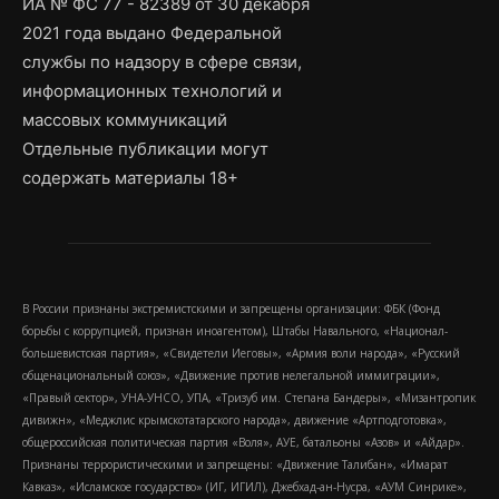
ИА № ФС 77 - 82389 от 30 декабря
2021 года выдано Федеральной
службы по надзору в сфере связи,
информационных технологий и
массовых коммуникаций
Отдельные публикации могут
содержать материалы 18+
В России признаны экстремистскими и запрещены организации: ФБК (Фонд
борьбы с коррупцией, признан иноагентом), Штабы Навального, «Национал-
большевистская партия», «Свидетели Иеговы», «Армия воли народа», «Русский
общенациональный союз», «Движение против нелегальной иммиграции»,
«Правый сектор», УНА-УНСО, УПА, «Тризуб им. Степана Бандеры», «Мизантропик
дивижн», «Меджлис крымскотатарского народа», движение «Артподготовка»,
общероссийская политическая партия «Воля», АУЕ, батальоны «Азов» и «Айдар».
Признаны террористическими и запрещены: «Движение Талибан», «Имарат
Кавказ», «Исламское государство» (ИГ, ИГИЛ), Джебхад-ан-Нусра, «АУМ Синрике»,