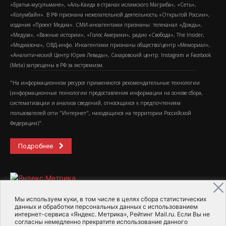
«Братья-мусульмане», «Аль-Каида в странах исламского Магриба», «Сеть»,
«Колумбайн». В РФ признана нежелательной деятельность «Открытой России»,
издания «Проект Медиа». СМИ-иноагентами признаны: телеканал «Дождь»,
«Медуза», «Важные истории», «Голос Америки», радио «Свобода», The Insider,
«Медиазона», ОВД-инфо. Иноагентами признаны общество/центр «Мемориал»,
«Аналитический Центр Юрия Левады», Сахаровский центр. Instagram и Facebook
(Metа) запрещены в РФ за экстремизм.
"На информационном ресурсе применяются рекомендательные технологии
(информационные технологии предоставления информации на основе сбора,
систематизации и анализа сведений, относящихся к предпочтениям
пользователей сети "Интернет", находящихся на территории Российской
Федерации)".
Подробнее
Мы используем куки, в том числе в целях сбора статистических
данных и обработки персональных данных с использованием
интернет-сервиса «Яндекс. Метрика», Рейтинг Mail.ru. Если Вы не
2015-2026- Информационное агентство МедиаПоток
согласны немедленно прекратите использование данного