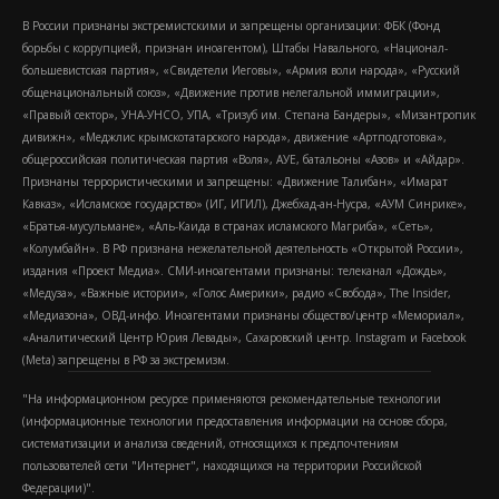
В России признаны экстремистскими и запрещены организации: ФБК (Фонд
борьбы с коррупцией, признан иноагентом), Штабы Навального, «Национал-
большевистская партия», «Свидетели Иеговы», «Армия воли народа», «Русский
общенациональный союз», «Движение против нелегальной иммиграции»,
«Правый сектор», УНА-УНСО, УПА, «Тризуб им. Степана Бандеры», «Мизантропик
дивижн», «Меджлис крымскотатарского народа», движение «Артподготовка»,
общероссийская политическая партия «Воля», АУЕ, батальоны «Азов» и «Айдар».
Признаны террористическими и запрещены: «Движение Талибан», «Имарат
Кавказ», «Исламское государство» (ИГ, ИГИЛ), Джебхад-ан-Нусра, «АУМ Синрике»,
«Братья-мусульмане», «Аль-Каида в странах исламского Магриба», «Сеть»,
«Колумбайн». В РФ признана нежелательной деятельность «Открытой России»,
издания «Проект Медиа». СМИ-иноагентами признаны: телеканал «Дождь»,
«Медуза», «Важные истории», «Голос Америки», радио «Свобода», The Insider,
«Медиазона», ОВД-инфо. Иноагентами признаны общество/центр «Мемориал»,
«Аналитический Центр Юрия Левады», Сахаровский центр. Instagram и Facebook
(Metа) запрещены в РФ за экстремизм.
"На информационном ресурсе применяются рекомендательные технологии
(информационные технологии предоставления информации на основе сбора,
систематизации и анализа сведений, относящихся к предпочтениям
пользователей сети "Интернет", находящихся на территории Российской
Федерации)".