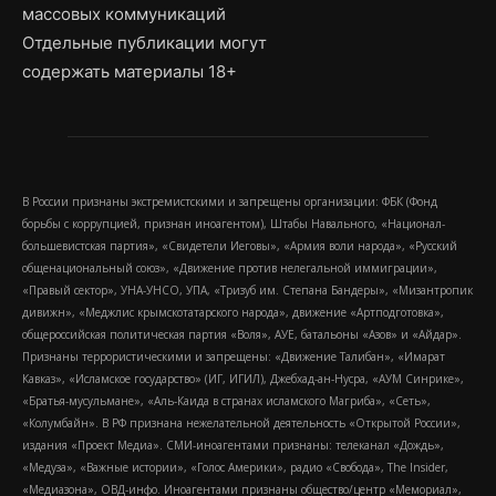
массовых коммуникаций
Отдельные публикации могут
содержать материалы 18+
В России признаны экстремистскими и запрещены организации: ФБК (Фонд
борьбы с коррупцией, признан иноагентом), Штабы Навального, «Национал-
большевистская партия», «Свидетели Иеговы», «Армия воли народа», «Русский
общенациональный союз», «Движение против нелегальной иммиграции»,
«Правый сектор», УНА-УНСО, УПА, «Тризуб им. Степана Бандеры», «Мизантропик
дивижн», «Меджлис крымскотатарского народа», движение «Артподготовка»,
общероссийская политическая партия «Воля», АУЕ, батальоны «Азов» и «Айдар».
Признаны террористическими и запрещены: «Движение Талибан», «Имарат
Кавказ», «Исламское государство» (ИГ, ИГИЛ), Джебхад-ан-Нусра, «АУМ Синрике»,
«Братья-мусульмане», «Аль-Каида в странах исламского Магриба», «Сеть»,
«Колумбайн». В РФ признана нежелательной деятельность «Открытой России»,
издания «Проект Медиа». СМИ-иноагентами признаны: телеканал «Дождь»,
«Медуза», «Важные истории», «Голос Америки», радио «Свобода», The Insider,
«Медиазона», ОВД-инфо. Иноагентами признаны общество/центр «Мемориал»,