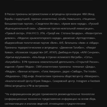
В России признаны экстремистскими и запрещены организации: ФБК (Фонд
борьбы с коррупцией, признан иноагентом), Штабы Навального, «Национал-
большевистская партия», «Свидетели Иеговы», «Армия воли народа», «Русский
общенациональный союз», «Движение против нелегальной иммиграции»,
«Правый сектор», УНА-УНСО, УПА, «Тризуб им. Степана Бандеры», «Мизантропик
дивижн», «Меджлис крымскотатарского народа», движение «Артподготовка»,
общероссийская политическая партия «Воля», АУЕ, батальоны «Азов» и «Айдар».
Признаны террористическими и запрещены: «Движение Талибан», «Имарат
Кавказ», «Исламское государство» (ИГ, ИГИЛ), Джебхад-ан-Нусра, «АУМ Синрике»,
«Братья-мусульмане», «Аль-Каида в странах исламского Магриба», «Сеть»,
«Колумбайн». В РФ признана нежелательной деятельность «Открытой России»,
издания «Проект Медиа». СМИ-иноагентами признаны: телеканал «Дождь»,
«Медуза», «Важные истории», «Голос Америки», радио «Свобода», The Insider,
«Медиазона», ОВД-инфо. Иноагентами признаны общество/центр «Мемориал»,
«Аналитический Центр Юрия Левады», Сахаровский центр. Instagram и Facebook
(Metа) запрещены в РФ за экстремизм.
"На информационном ресурсе применяются рекомендательные технологии
(информационные технологии предоставления информации на основе сбора,
систематизации и анализа сведений, относящихся к предпочтениям